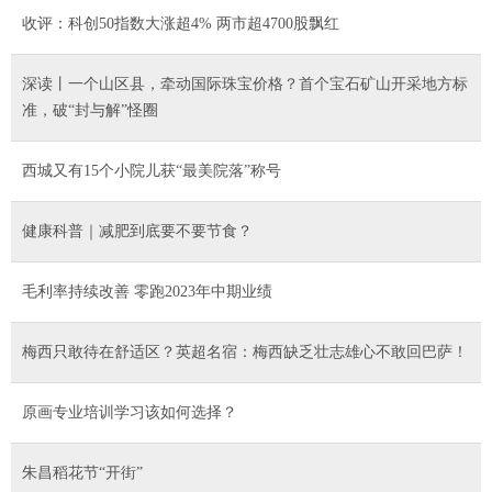
收评：科创50指数大涨超4% 两市超4700股飘红
深读丨一个山区县，牵动国际珠宝价格？首个宝石矿山开采地方标
准，破“封与解”怪圈
西城又有15个小院儿获“最美院落”称号
健康科普｜减肥到底要不要节食？
毛利率持续改善 零跑2023年中期业绩
梅西只敢待在舒适区？英超名宿：梅西缺乏壮志雄心不敢回巴萨！
原画专业培训学习该如何选择？
朱昌稻花节“开街”