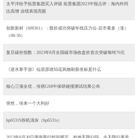
太平洋给予拓普集团买入评级 拓普集团2023中报点评：海内外同
比高增 业绩表现亮眼
创新新材（600361）：股价成功突破年线压力位-后市看多（涨）
（08-30）
复旦碳价指数：2023年8月全国碳市场收盘价首次突破每吨70元
《逆水寒手游》仙居原琥珀花风物刷新坐标是什么
核心三项全优，传祺GS8中保研碰撞测试结果公布
突然，传来一个大利好
hp6531S拆机清灰（hp6531s）
2023年8月30日酒泉限行时间规定、外地车限行吗、今天限行尾号