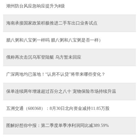
潮州防台风应急响应提升为Ⅱ级
海南承接国家政策积极推进二手车出口业务试点
腊八粥和八宝粥一样吗 腊八粥和八宝粥是否一样）
俄称再次击沉乌军登陆艇 乌方暂未回应
广深两地均已落地！“认房不认贷”将带来哪些变化？
保单连续两年增速超过百分之八十 宠物保险市场持续升温
五洲交通（600368）：8月30日北向资金减持11.85万股
图解好想你中报：第二季度单季净利润同比减389.59%