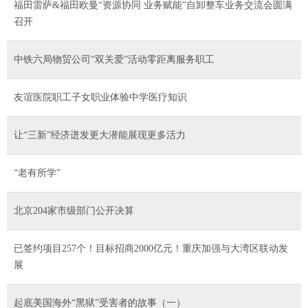
福田雷萨&福田欧曼“资源协同 业务赋能”自卸整车业务交流会圆满
召开
中铁六局物贸公司“双关爱”活动零距离服务职工
友谊医院职工子女职业体验中学医疗知识
让“三新”经济迸发更大潜能展现更多活力
“老有所学”
北京204家市级部门公开决算
已签约项目257个！目标招商2000亿元！重庆加强与大湾区联动发
展
起底美国海外“黑狱”受害者的故事（一）