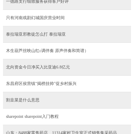
一德路支行细致服务获得客户好评
只有河南戏剧幻城国庆营业时间
泰拉瑞亚邪教徒怎么打 泰拉瑞亚
木生葫芦丝映山红c调伴奏 原声伴奏和简谱）
北向资金今日净买入比亚迪6.8亿元
东昌府区侯营镇“揭榜挂帅”促乡村振兴
割韭菜是什么意思
sharepoint sharepoint入门教程
山东：8488家零售药店、11314家村卫生室正式销售集采药品