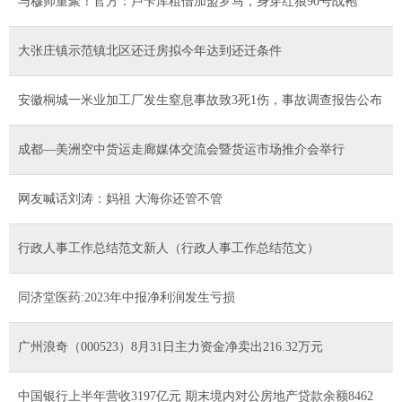
与穆帅重聚！官方：卢卡库租借加盟罗马，身穿红狼90号战袍
大张庄镇示范镇北区还迁房拟今年达到还迁条件
安徽桐城一米业加工厂发生窒息事故致3死1伤，事故调查报告公布
成都—美洲空中货运走廊媒体交流会暨货运市场推介会举行
网友喊话刘涛：妈祖 大海你还管不管
行政人事工作总结范文新人（行政人事工作总结范文）
同济堂医药:2023年中报净利润发生亏损
广州浪奇（000523）8月31日主力资金净卖出216.32万元
中国银行上半年营收3197亿元 期末境内对公房地产贷款余额8462