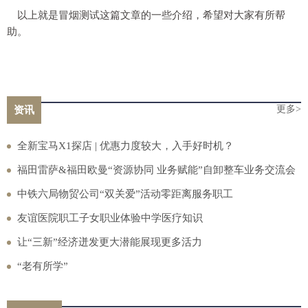
以上就是冒烟测试这篇文章的一些介绍，希望对大家有所帮
助。
更多>
资讯
全新宝马X1探店 | 优惠力度较大，入手好时机？
福田雷萨&福田欧曼“资源协同 业务赋能”自卸整车业务交流会
圆满召开
中铁六局物贸公司“双关爱”活动零距离服务职工
友谊医院职工子女职业体验中学医疗知识
让“三新”经济迸发更大潜能展现更多活力
“老有所学”