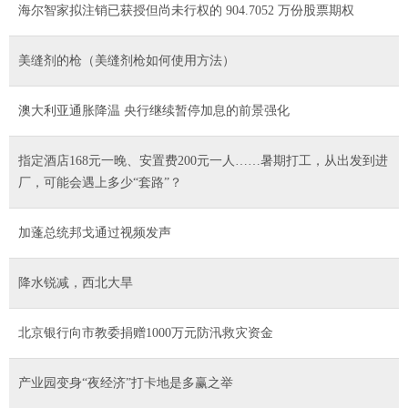
海尔智家拟注销已获授但尚未行权的 904.7052 万份股票期权
美缝剂的枪（美缝剂枪如何使用方法）
澳大利亚通胀降温 央行继续暂停加息的前景强化
指定酒店168元一晚、安置费200元一人……暑期打工，从出发到进
厂，可能会遇上多少“套路”？
加蓬总统邦戈通过视频发声
降水锐减，西北大旱
北京银行向市教委捐赠1000万元防汛救灾资金
产业园变身“夜经济”打卡地是多赢之举