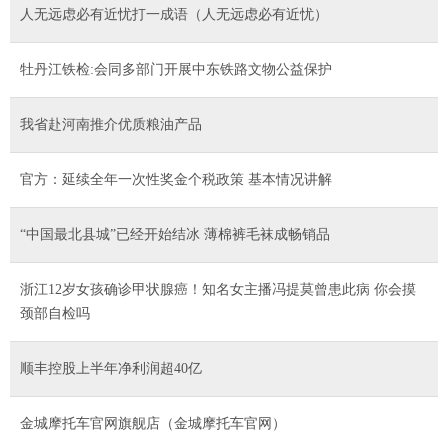
人无远虑必有近忧打一成语（人无远虑必有近忧）
牡丹江铁检:会同多部门开展中东铁路文物公益保护
我省赴河南推介优质粮油产品
官方：延续全年一次性奖金个税政策 基本情况讲解
“中国最北县城”已经开始结冰 薄棉裤毛袜成畅销品
浙江12岁女孩确诊甲状腺癌！知名女主播冯提莫曾患此病 你会摸
颈部自检吗
顺丰控股上半年净利润超40亿
金城摩托车官网旗舰店（金城摩托车官网）