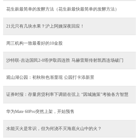
花生麸最简单的发酵方法（花生麸最快最简单的发酵方法）
21元只有几块水果？沪上阿姨深夜回应！
周三机构一致最看好的10金股
沙特联-吉达国民2-0塔伊取四连胜 马赫雷斯传射凯西连场破门
观山湖公园：初秋秋色渐显现 公园打卡添新景
证券时报：存量房贷利率下调箭在弦上 “因城施策”考验各方智慧
华为Mate 60Pro突然上架，开始预售
水能灭火是常识，但为何浇不灭海底火山中的火？