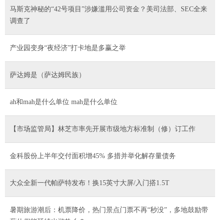
马斯克神秘的“42号项目”涉嫌滥用公司资金？美司法部、SEC全来
调查了
产业园变身“夜经济”打卡地是多赢之举
萨达姆是（萨达姆民族）
ah和mah是什么单位 mah是什么单位
【市场监管局】林芝市率先开展市级地方标准制（修）订工作
金科股份上半年交付面积增45% 多措并举化解存量债务
大众全新一代帕萨特发布！换15英寸大屏/入门搭1.5T
暑期旅游潮后：机票降价，热门景点门票不再“秒没”，多地鼓励带