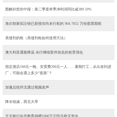
图解好想你中报：第二季度单季净利润同比减389.59%
海尔智家拟注销已获授但尚未行权的 904.7052 万份股票期权
美缝剂的枪（美缝剂枪如何使用方法）
澳大利亚通胀降温 央行继续暂停加息的前景强化
指定酒店168元一晚、安置费200元一人……暑期打工，从出发到进
厂，可能会遇上多少“套路”？
加蓬总统邦戈通过视频发声
降水锐减，西北大旱
北京银行向市教委捐赠1000万元防汛救灾资金