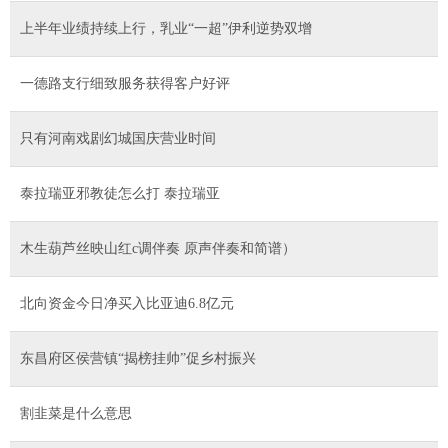
上半年业绩持续上行，乳业“一超”伊利逆势双增
一德路支行细致服务获得客户好评
只有河南戏剧幻城国庆营业时间
泰拉瑞亚邪教徒怎么打 泰拉瑞亚
木生葫芦丝映山红c调伴奏 原声伴奏和简谱）
北向资金今日净买入比亚迪6.8亿元
东昌府区侯营镇“揭榜挂帅”促乡村振兴
割韭菜是什么意思