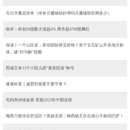
今日月魔花传奇（传奇月魔辅助好用吗月魔辅助官网多少）
收评：科创50指数大涨超4% 两市超4700股飘红
深读丨一个山区县，牵动国际珠宝价格？首个宝石矿山开采地方标
准，破“封与解”怪圈
西城又有15个小院儿获“最美院落”称号
健康科普｜减肥到底要不要节食？
毛利率持续改善 零跑2023年中期业绩
梅西只敢待在舒适区？英超名宿：梅西缺乏壮志雄心不敢回巴萨！