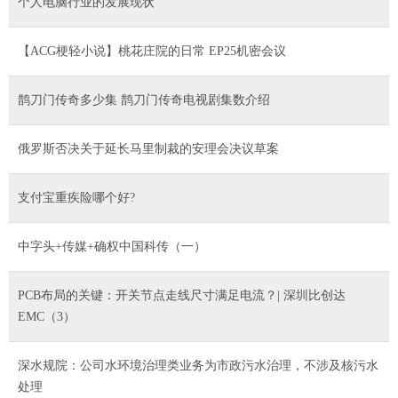
个人电脑行业的发展现状
【ACG梗轻小说】桃花庄院的日常 EP25机密会议
鹊刀门传奇多少集 鹊刀门传奇电视剧集数介绍
俄罗斯否决关于延长马里制裁的安理会决议草案
支付宝重疾险哪个好?
中字头+传媒+确权中国科传（一）
PCB布局的关键：开关节点走线尺寸满足电流？| 深圳比创达
EMC（3）
深水规院：公司水环境治理类业务为市政污水治理，不涉及核污水
处理