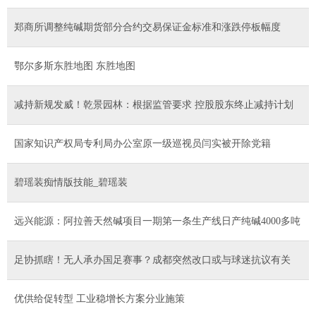
郑商所调整纯碱期货部分合约交易保证金标准和涨跌停板幅度
鄂尔多斯东胜地图 东胜地图
减持新规发威！乾景园林：根据监管要求 控股股东终止减持计划
国家知识产权局专利局办公室原一级巡视员闫实被开除党籍
碧瑶装痴情版技能_碧瑶装
远兴能源：阿拉善天然碱项目一期第一条生产线日产纯碱4000多吨
足协抓瞎！无人承办国足赛事？成都突然改口或与球迷抗议有关
优供给促转型 工业稳增长方案分业施策