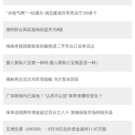
“水电气网”一站通办 湖北建成共享营业厅200多个
潮州防台风应急响应提升为Ⅱ级
海南承接国家政策积极推进二手车出口业务试点
腊八粥和八宝粥一样吗 腊八粥和八宝粥是否一样）
俄称再次击沉乌军登陆艇 乌方暂未回应
广深两地均已落地！“认房不认贷”将带来哪些变化？
保单连续两年增速超过百分之八十 宠物保险市场持续升温
五洲交通（600368）：8月30日北向资金减持11.85万股