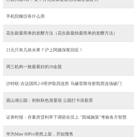
手机陀螺仪有什么用
花生麸最简单的发酵方法（花生麸最快最简单的发酵方法）
21元只有几块水果？沪上阿姨深夜回应！
周三机构一致最看好的10金股
沙特联-吉达国民2-0塔伊取四连胜 马赫雷斯传射凯西连场破门
观山湖公园：初秋秋色渐显现 公园打卡添新景
证券时报：存量房贷利率下调箭在弦上 “因城施策”考验各方智慧
华为Mate 60Pro突然上架，开始预售