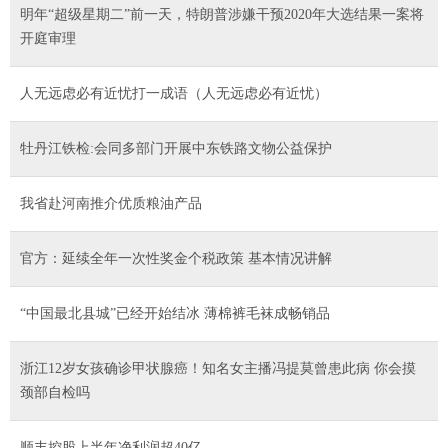
明年“超级星期二”前一天，特朗普涉嫌干预2020年大选结果一案将
开庭审理
人无远虑必有近忧打一成语（人无远虑必有近忧）
牡丹江铁检:会同多部门开展中东铁路文物公益保护
我省赴河南推介优质粮油产品
官方：延续全年一次性奖金个税政策 基本情况讲解
“中国最北县城”已经开始结冰 薄棉裤毛袜成畅销品
浙江12岁女孩确诊甲状腺癌！知名女主播冯提莫曾患此病 你会摸
颈部自检吗
顺丰控股上半年净利润超40亿