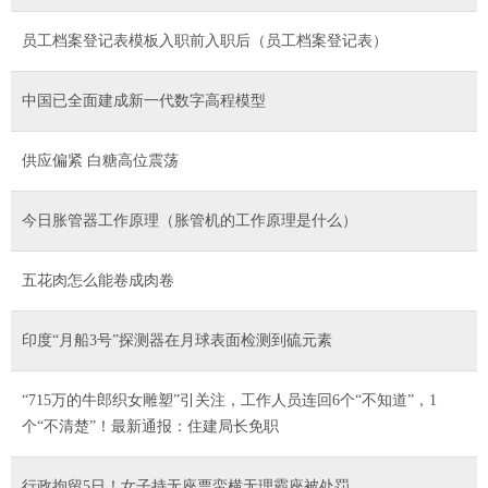
员工档案登记表模板入职前入职后（员工档案登记表）
中国已全面建成新一代数字高程模型
供应偏紧 白糖高位震荡
今日胀管器工作原理（胀管机的工作原理是什么）
五花肉怎么能卷成肉卷
印度“月船3号”探测器在月球表面检测到硫元素
“715万的牛郎织女雕塑”引关注，工作人员连回6个“不知道”，1
个“不清楚”！最新通报：住建局长免职
行政拘留5日！女子持无座票蛮横无理霸座被处罚