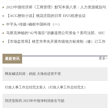
2023中级经济师《工商管理》默写本第八章：人力资源规划与
薪酬管理
【ACG梗轻小说】桃花庄院的日常 EP25机密会议
中字头+传媒+确权中国科传（一）
马斯克神秘的“42号项目”涉嫌滥用公司资金？美司法部、SEC
全来调查了
【市场监管局】林芝市率先开展市级地方标准制（修）订工作
更多>
最新资讯
网友喊话刘涛：妈祖 大海你还管不管
行政人事工作总结范文新人（行政人事工作总结范文）
同济堂医药:2023年中报净利润发生亏损