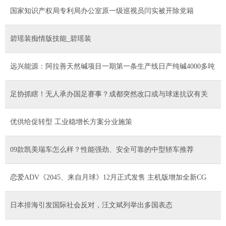
国家知识产权局专利局办公室原一级巡视员闫实被开除党籍
碧瑶装痴情版技能_碧瑶装
远兴能源：阿拉善天然碱项目一期第一条生产线日产纯碱4000多吨
足协抓瞎！无人承办国足赛事？成都突然改口或与球迷抗议有关
优供给促转型 工业稳增长方案分业施策
09款凯美瑞车怎么样？性能强劲、安全可靠的中型轿车推荐
恋爱ADV《2045、来自月球》12月正式发售 主机版增加全新CG
日本排海引发国际社会反对，汪文斌列举出多国表态