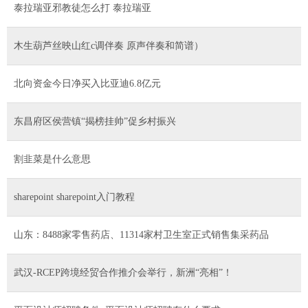
泰拉瑞亚邪教徒怎么打 泰拉瑞亚
木生葫芦丝映山红c调伴奏 原声伴奏和简谱）
北向资金今日净买入比亚迪6.8亿元
东昌府区侯营镇“揭榜挂帅”促乡村振兴
割韭菜是什么意思
sharepoint sharepoint入门教程
山东：8488家零售药店、11314家村卫生室正式销售集采药品
武汉-RCEP跨境经贸合作推介会举行，新洲“亮相”！