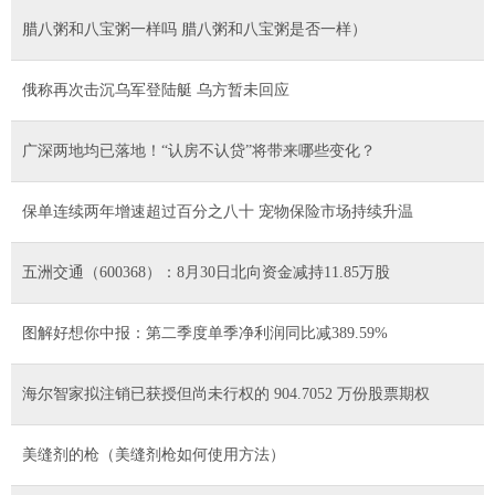
腊八粥和八宝粥一样吗 腊八粥和八宝粥是否一样）
俄称再次击沉乌军登陆艇 乌方暂未回应
广深两地均已落地！“认房不认贷”将带来哪些变化？
保单连续两年增速超过百分之八十 宠物保险市场持续升温
五洲交通（600368）：8月30日北向资金减持11.85万股
图解好想你中报：第二季度单季净利润同比减389.59%
海尔智家拟注销已获授但尚未行权的 904.7052 万份股票期权
美缝剂的枪（美缝剂枪如何使用方法）