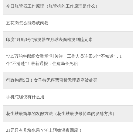
今日胀管器工作原理（胀管机的工作原理是什么）
五花肉怎么能卷成肉卷
印度“月船3号”探测器在月球表面检测到硫元素
“715万的牛郎织女雕塑”引关注，工作人员连回6个“不知道”，1
个“不清楚”！最新通报：住建局长免职
行政拘留5日！女子持无座票蛮横无理霸座被处罚
手机陀螺仪有什么用
花生麸最简单的发酵方法（花生麸最快最简单的发酵方法）
21元只有几块水果？沪上阿姨深夜回应！