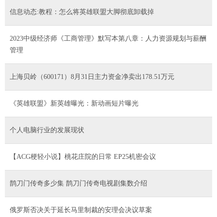
信息动态:教程：怎么将英雄联盟大脚彻底卸载掉
2023中级经济师《工商管理》默写本第八章：人力资源规划与薪酬
管理
上海贝岭（600171）8月31日主力资金净卖出178.51万元
《英雄联盟》新英雄曝光：新动画短片曝光
个人电脑行业的发展现状
【ACG梗轻小说】桃花庄院的日常 EP25机密会议
鹊刀门传奇多少集 鹊刀门传奇电视剧集数介绍
俄罗斯否决关于延长马里制裁的安理会决议草案