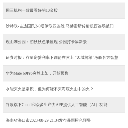
周三机构一致最看好的10金股
沙特联-吉达国民2-0塔伊取四连胜 马赫雷斯传射凯西连场破门
观山湖公园：初秋秋色渐显现 公园打卡添新景
证券时报：存量房贷利率下调箭在弦上 “因城施策”考验各方智慧
华为Mate 60Pro突然上架，开始预售
水能灭火是常识，但为何浇不灭海底火山中的火？
谷歌旗下Gmail和众多生产力APP提供人工智能（AI）功能
海南省海口市2023-08-29 21:34发布暴雨橙色预警