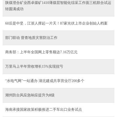
陕煤澄合矿业西卓煤矿1410薄煤层智能化综采工作面三机联合试运
转圆满成功
60后是中坚，江浙人撑起一片天！87家光伏上市企业创始人档案
部门联动 督查地质灾害防治工作
商务部：上半年全国网上零售额达7.16万亿元
万里马上半年营收增长15%实现扭亏
“水电气网”一站通办 湖北建成共享营业厅200多个
潮州防台风应急响应提升为Ⅱ级
海南承接国家政策积极推进二手车出口业务试点