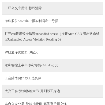
二环公交专用道 标线清除
海印股份:2023年中报净利润发生亏损
打开cad显示致命错误unhandled access（打开Auto CAD 弹出致命错
误Unhandled Access Violation Reading 0）
沪股通净卖出21.50亿元
永和智控上半年净利亏损2249.45万元
工会搭“鹊桥” 职工觅良缘
大兴工会“流动体检大巴”开到职工身边
丰台公安分局“警娃托管班”解民警后顾之忧