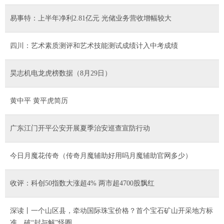
易事特：上半年净利2.81亿元 光储业务营收增幅较大
四川：艺术素质测评和艺术技能测试成绩计入中考成绩
昊志机电龙虎榜数据（8月29日）
黄中平 黄平虎简历
广东江门开平公安开展夏季治安巡查宣防行动
今日月魔花传奇（传奇月魔辅助好用吗月魔辅助官网多少）
收评：科创50指数大涨超4% 两市超4700股飘红
深读丨一个山区县，牵动国际珠宝价格？首个宝石矿山开采地方标
准，破“封与解”怪圈