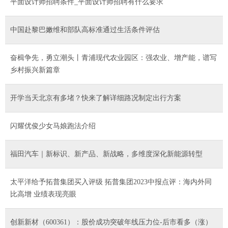
平面设计师招聘条件_平面设计师招聘有什么要求
中国赴黎巴嫩维和部队高标准通过生活条件评估
奋楫争先，勇立潮头丨青浦现代农业园区：强农业、增产能，谱写
乡村振兴新篇章
开学当天北京有多堵？快来了解详细路况制定出行方案
闪耀优俊少女马娘跑法介绍
福田汽车｜新标识、新产品、新战略，多维度深化新能源转型
太平洋给予拓普集团买入评级 拓普集团2023中报点评：海内外同
比高增 业绩表现亮眼
创新新材（600361）：股价成功突破年线压力位-后市看多（涨）