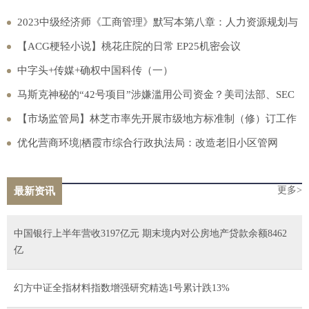
2023中级经济师《工商管理》默写本第八章：人力资源规划与
薪酬管理
【ACG梗轻小说】桃花庄院的日常 EP25机密会议
中字头+传媒+确权中国科传（一）
马斯克神秘的“42号项目”涉嫌滥用公司资金？美司法部、SEC
全来调查了
【市场监管局】林芝市率先开展市级地方标准制（修）订工作
优化营商环境|栖霞市综合行政执法局：改造老旧小区管网
更多>
最新资讯
中国银行上半年营收3197亿元 期末境内对公房地产贷款余额8462
亿
幻方中证全指材料指数增强研究精选1号累计跌13%