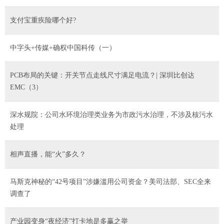
支付宝重疾险哪个好?
中字头+传媒+确权中国科传（一）
PCB布局的关键：开关节点走线尺寸满足电流？| 深圳比创达
EMC（3）
深水规院：公司水环境治理类业务为市政污水治理，不涉及核污水
处理
相声直播，能“火”多久？
马斯克神秘的“42号项目”涉嫌滥用公司资金？美司法部、SEC全来
调查了
产业园变身“夜经济”打卡地是多赢之举