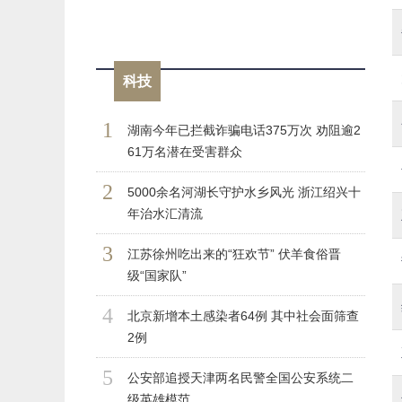
科技
1
湖南今年已拦截诈骗电话375万次 劝阻逾2
61万名潜在受害群众
2
5000余名河湖长守护水乡风光 浙江绍兴十
年治水汇清流
3
江苏徐州吃出来的“狂欢节” 伏羊食俗晋
级“国家队”
4
北京新增本土感染者64例 其中社会面筛查
2例
5
公安部追授天津两名民警全国公安系统二
级英雄模范