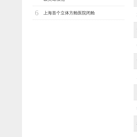
6
上海首个立体方舱医院闭舱