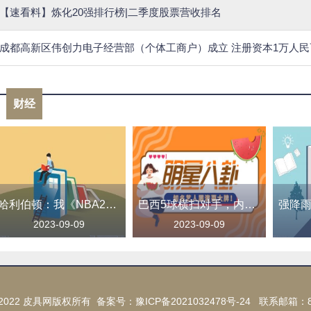
【速看料】炼化20强排行榜|二季度股票营收排名
成都高新区伟创力电子经营部（个体工商户）成立 注册资本1万人民
财经
哈利伯顿：我《NBA2K24》的突破扣篮只有65？别瞎搞了！
巴西5球横扫对手，内马尔超越贝利独享历史射手王，创造伟大成就
2023-09-09
2023-09-09
015-2022 皮具网版权所有 备案号：
豫ICP备2021032478号-24
联系邮箱：89 7