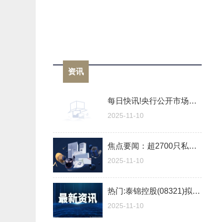
资讯
每日快讯!央行公开市场开展1199亿元7天期逆回购操作
2025-11-10
焦点要闻：超2700只私募净值新高 增量资金持续入场
2025-11-10
热门:泰锦控股(08321)拟折让约24.53%发行1.6亿股及配售最多1.3亿股 净筹约5600万港元
2025-11-10