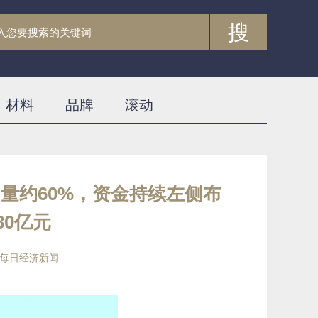
搜
材料
品牌
滚动
猪”量约60%，资金持续左侧布
80亿元
每日经济新闻