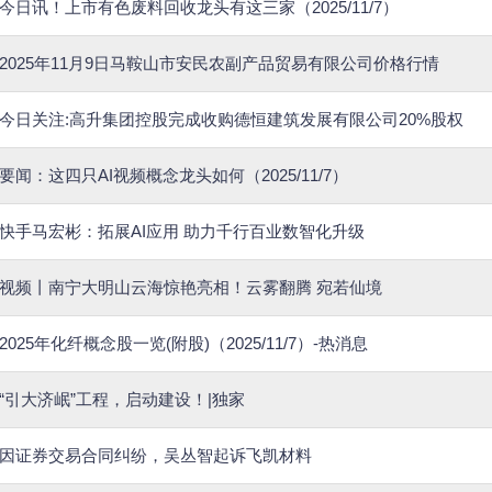
今日讯！上市有色废料回收龙头有这三家（2025/11/7）
2025年11月9日马鞍山市安民农副产品贸易有限公司价格行情
今日关注:高升集团控股完成收购德恒建筑发展有限公司20%股权
要闻：这四只AI视频概念龙头如何（2025/11/7）
快手马宏彬：拓展AI应用 助力千行百业数智化升级
视频丨南宁大明山云海惊艳亮相！云雾翻腾 宛若仙境
2025年化纤概念股一览(附股)（2025/11/7）-热消息
“引大济岷”工程，启动建设！|独家
因证券交易合同纠纷，吴丛智起诉飞凯材料