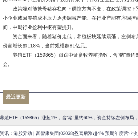
政策端对能繁母猪存栏向下调控方向不变，在政策调控下
小企业或因养殖成本压力逐步调减产能。在行业产能有序调控
间，中期行业盈利中枢有望提升。
资金面来看，随着猪价走低，养殖板块延续震荡，左侧布局资
份额增长超118%，当前规模超81亿元。
养殖ETF（159865）跟踪中证畜牧养殖指数，含“猪”
会。
标签：
养殖
猪价
159865
ETF
生猪
养殖ETF
规
最近更新
养殖ETF（159865）涨超1%，含“猪”量约60%，资金持续左侧布局
资讯：港股异动 | 富智康集团(02038)盈喜后涨超4% 预期年度营业