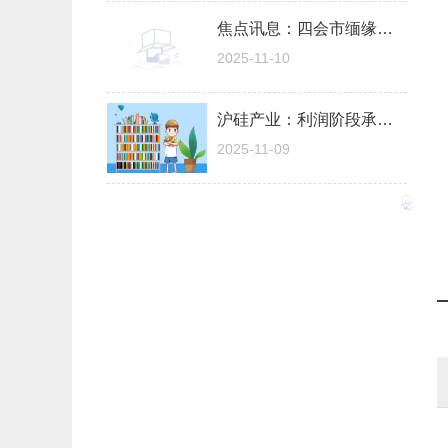
焦点讯息：四会市缅缘阿钟翡翠珠宝店（个体工商户）成立 注册资本0.1万人民币
2025-11-10
沪硅产业：利润阶段承压，300mm硅片以量补价|每日精选
2025-11-09