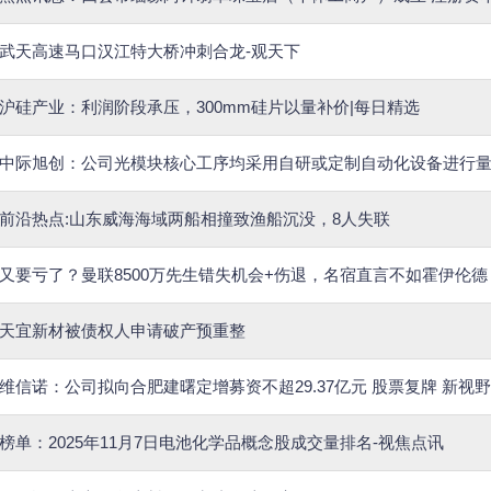
武天高速马口汉江特大桥冲刺合龙-观天下
沪硅产业：利润阶段承压，300mm硅片以量补价|每日精选
中际旭创：公司光模块核心工序均采用自研或定制自动化设备进行量
前沿热点:山东威海海域两船相撞致渔船沉没，8人失联
又要亏了？曼联8500万先生错失机会+伤退，名宿直言不如霍伊伦德
天宜新材被债权人申请破产预重整
维信诺：公司拟向合肥建曙定增募资不超29.37亿元 股票复牌 新视野
榜单：2025年11月7日电池化学品概念股成交量排名-视焦点讯