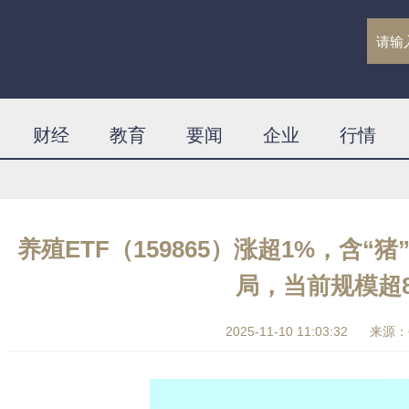
财经
教育
要闻
企业
行情
养殖ETF（159865）涨超1%，含“
局，当前规模超
2025-11-10 11:03:32
来源：