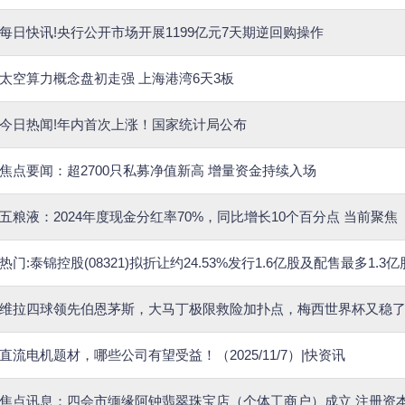
每日快讯!央行公开市场开展1199亿元7天期逆回购操作
太空算力概念盘初走强 上海港湾6天3板
今日热闻!年内首次上涨！国家统计局公布
焦点要闻：超2700只私募净值新高 增量资金持续入场
五粮液：2024年度现金分红率70%，同比增长10个百分点 当前聚焦
热门:泰锦控股(08321)拟折让约24.53%发行1.6亿股及配售最多1.3
维拉四球领先伯恩茅斯，大马丁极限救险加扑点，梅西世界杯又稳
直流电机题材，哪些公司有望受益！（2025/11/7）|快资讯
焦点讯息：四会市缅缘阿钟翡翠珠宝店（个体工商户）成立 注册资本