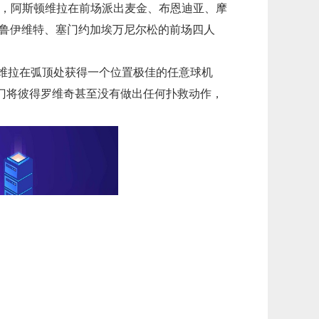
比赛，阿斯顿维拉在前场派出麦金、布恩迪亚、摩
克鲁伊维特、塞门约加埃万尼尔松的前场四人
，维拉在弧顶处获得一个位置极佳的任意球机
门将彼得罗维奇甚至没有做出任何扑救动作，