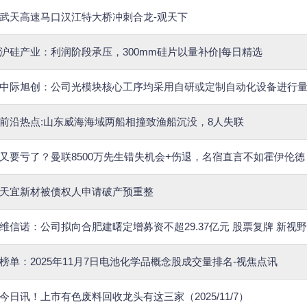
武天高速马口汉江特大桥冲刺合龙-观天下
沪硅产业：利润阶段承压，300mm硅片以量补价|每日精选
中际旭创：公司光模块核心工序均采用自研或定制自动化设备进行量
前沿热点:山东威海海域两船相撞致渔船沉没，8人失联
又要亏了？曼联8500万先生错失机会+伤退，名宿直言不如霍伊伦德
天宜新材被债权人申请破产预重整
维信诺：公司拟向合肥建曙定增募资不超29.37亿元 股票复牌 新视野
榜单：2025年11月7日电池化学品概念股成交量排名-视焦点讯
今日讯！上市有色废料回收龙头有这三家（2025/11/7）