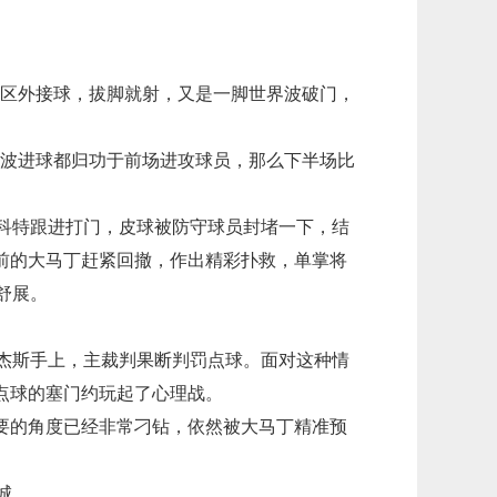
禁区外接球，拔脚就射，又是一脚世界波破门，
界波进球都归功于前场进攻球员，那么下半场比
斯科特跟进打门，皮球被防守球员封堵一下，结
前的大马丁赶紧回撤，作出精彩扑救，单掌将
舒展。
罗杰斯手上，主裁判果断判罚点球。面对这种情
点球的塞门约玩起了心理战。
要的角度已经非常刁钻，依然被大马丁精准预
城。