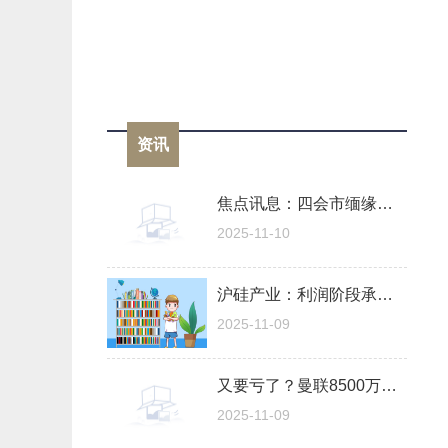
资讯
焦点讯息：四会市缅缘阿钟翡翠珠宝店（个体工商户）成立 注册资本0.1万人民币
2025-11-10
沪硅产业：利润阶段承压，300mm硅片以量补价|每日精选
2025-11-09
又要亏了？曼联8500万先生错失机会+伤退，名宿直言不如霍伊伦德 即时看
2025-11-09