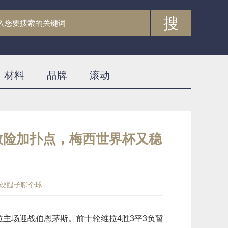
搜
材料
品牌
滚动
救险加扑点，梅西世界杯又稳
硬腿子聊个球
拉主场迎战伯恩茅斯。前十轮维拉4胜3平3负暂