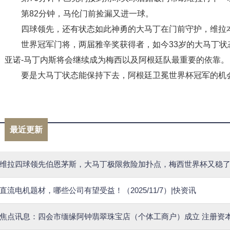
第82分钟，马伦门前捡漏又进一球。
四球领先，还有状态如此神勇的大马丁在门前守护，维拉
世界冠军门将，两届雅辛奖获得者，如今33岁的大马丁
亚诺-马丁内斯将会继续成为梅西以及阿根廷队最重要的依靠。
要是大马丁状态能保持下去，阿根廷卫冕世界杯冠军的机
标签：
大马丁
世界杯
里奥梅西
伯恩茅斯队
阿
最近更新
维拉四球领先伯恩茅斯，大马丁极限救险加扑点，梅西世界杯又稳
直流电机题材，哪些公司有望受益！（2025/11/7）|快资讯
焦点讯息：四会市缅缘阿钟翡翠珠宝店（个体工商户）成立 注册资本