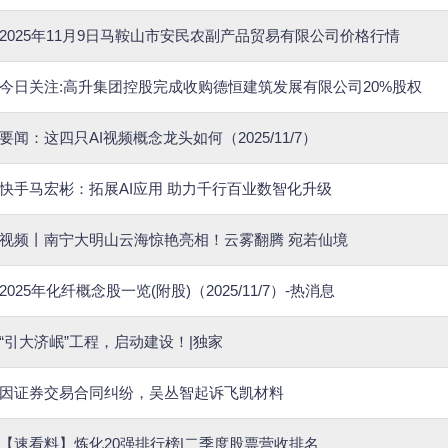
2025年11月9日马鞍山市安民农副产品贸易有限公司价格行情
今日关注:高升集团控股完成收购德恒建筑发展有限公司20%股权
要闻：这四只AI视频概念龙头如何（2025/11/7）
快手马宏彬：拓展AI应用 助力千行百业数智化升级
视频丨南宁大明山云海惊艳亮相！云雾翻腾 宛若仙境
2025年化纤概念股一览(附股)（2025/11/7）-热消息
“引大济岷”工程，启动建设！|独家
因证券交易合同纠纷，吴丛智起诉飞凯材料
【速看料】炼化20强排行榜|二季度股票营收排名