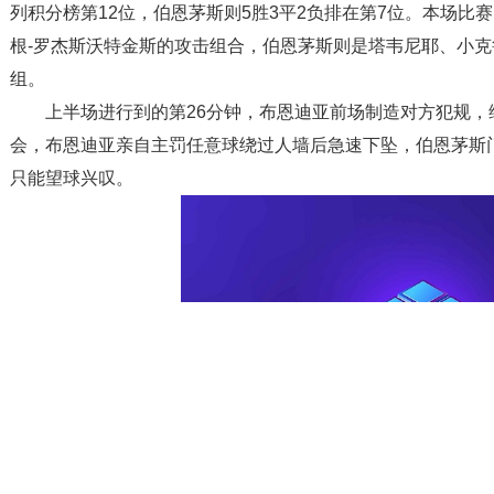
列积分榜第12位，伯恩茅斯则5胜3平2负排在第7位。本场
根-罗杰斯沃特金斯的攻击组合，伯恩茅斯则是塔韦尼耶、小
组。
上半场进行到的第26分钟，布恩迪亚前场制造对方犯规
会，布恩迪亚亲自主罚任意球绕过人墙后急速下坠，伯恩茅斯
只能望球兴叹。