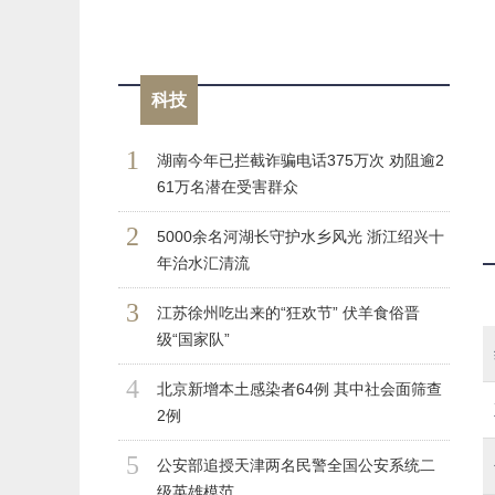
科技
1
湖南今年已拦截诈骗电话375万次 劝阻逾2
61万名潜在受害群众
2
5000余名河湖长守护水乡风光 浙江绍兴十
年治水汇清流
3
江苏徐州吃出来的“狂欢节” 伏羊食俗晋
级“国家队”
4
北京新增本土感染者64例 其中社会面筛查
2例
5
公安部追授天津两名民警全国公安系统二
级英雄模范