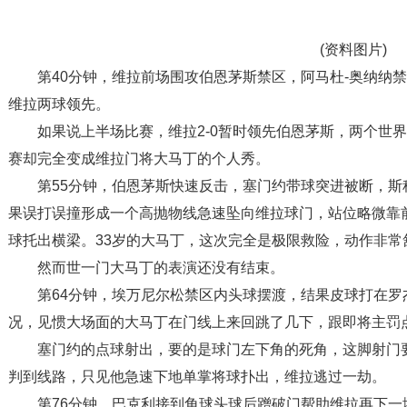
(资料图片)
第40分钟，维拉前场围攻伯恩茅斯禁区，阿马杜-奥纳纳
维拉两球领先。
如果说上半场比赛，维拉2-0暂时领先伯恩茅斯，两个世
赛却完全变成维拉门将大马丁的个人秀。
第55分钟，伯恩茅斯快速反击，塞门约带球突进被断，
果误打误撞形成一个高抛物线急速坠向维拉球门，站位略微靠
球托出横梁。33岁的大马丁，这次完全是极限救险，动作非常
然而世一门大马丁的表演还没有结束。
第64分钟，埃万尼尔松禁区内头球摆渡，结果皮球打在
况，见惯大场面的大马丁在门线上来回跳了几下，跟即将主罚
塞门约的点球射出，要的是球门左下角的死角，这脚射门
判到线路，只见他急速下地单掌将球扑出，维拉逃过一劫。
第76分钟，巴克利接到角球头球后蹭破门帮助维拉再下一