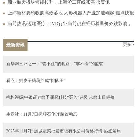
商业航天板块短线拉升，上海沪工直线涨停 报资讯
上纬新材要约收购高效落地 人形机器人产业加速崛起 焦点快报
当前热讯:迈瑞医疗：IVD行业当前仍在经历着量价齐跌影响，
短期内很难出现复苏
更多>
最新资讯
新华网三评之一：“管不住”的套路，“够不着”的监管
看点：奶皮子糖葫芦成“排队王”
机构评级|中银证券给予澜起科技“买入”评级 未给出目标价
生意社：11月7日抚顺石化PP装置动态
2025年11月7日运城蔬菜批发市场有限公司价格行情 热点聚焦