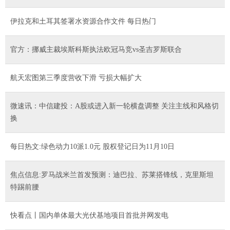
伊拉克和土耳其签署水资源合作文件 每日热门
官方：挪威主裁埃斯科斯执法欧冠马竞vs圣吉罗斯联合
航天宏图第三季度营收下滑 亏损大幅扩大
微速讯：中信建投：A股或进入新一轮横盘调整 关注主线和风格切
换
每日热文:绿色动力10派1.0元 股权登记日为11月10日
焦点信息:罗马战米兰首发预测：迪巴拉、苏莱搭锋线，克里斯坦
特踢前腰
快看点丨国内单体最大光伏基地项目首批并网发电