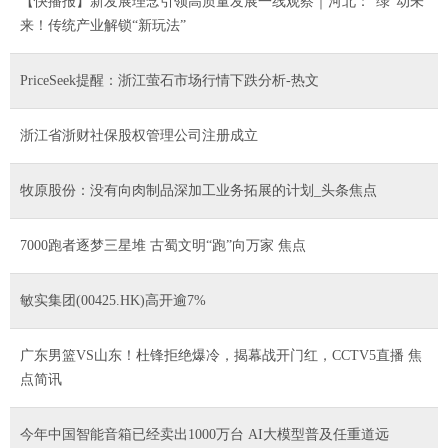
【快播报】新发展理念引领高质量发展一线观察｜河北：“绿”动未
来！传统产业解锁“新玩法”
PriceSeek提醒：浙江萤石市场行情下跌分析-热文
浙江省浙财社保股权管理公司注册成立
牧原股份：没有向肉制品深加工业务拓展的计划_头条焦点
7000跑者逐梦三星堆 古蜀文明“跑”向万家 焦点
敏实集团(00425.HK)高开逾7%
广东男篮VS山东！杜锋拒绝爆冷，揭幕战开门红，CCTV5直播 焦
点简讯
今年中国智能音箱已经卖出1000万台 AI大模型普及任重道远