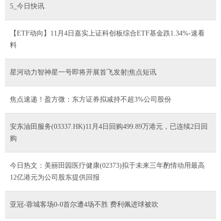
5_今日快讯
【ETF动向】11月4日嘉实上证科创板综合ETF基金跌1.34%-速看
料
星河动力智神星一号即将开展首飞发射|焦点短讯
焦点速递！盈方微：东方证券拟减持不超3%公司股份
安东油田服务(03337.HK)11月4日回购499.89万港元，已连续2日回
购
今日热文：美丽田园医疗健康(02373)拟于未来三年酌情动用最高
12亿港元为公司股东提供回报
亚冠-蓉城客场0-0首尔遭4场不胜 费利佩进球被吹