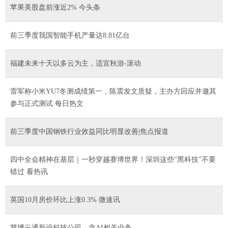
苹果美股盘前涨近2% 今头条
前三季度我国智能手机产量达8.81亿台
福建未来十天以多云为主，适宜秋游-滚动
雷军称小米YU7冬测成绩第一，陈震发文质疑，主办方回应并邀其
参与正式测试 每日热文
前三季度中国钢铁行业效益同比明显改善|焦点报道
四中全会精神在基层｜一秒穿越赛博世界！深圳这些“黑科技”不要
错过 看热讯
英国10月房价环比上涨0.3% 微速讯
慧博云通新设科技公司，含AI相关业务