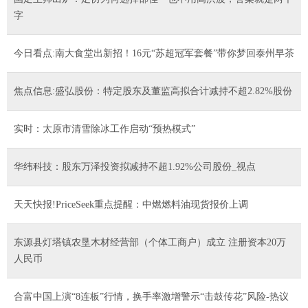
字
今日看点:南大食堂出新招！16元“苏超冠军套餐”带你梦回泰州早茶
焦点信息:盛弘股份：特定股东及董监高拟合计减持不超2.82%股份
实时：太原市清雪除冰工作启动“预热模式”
华纬科技：股东万泽投资拟减持不超1.92%公司股份_视点
天天快报!PriceSeek重点提醒：中燃燃料油现货报价上调
东源县灯塔镇农垦木材经营部（个体工商户）成立 注册资本20万
人民币
合富中国上演“8连板”行情，换手率激增警示“击鼓传花”风险-热议