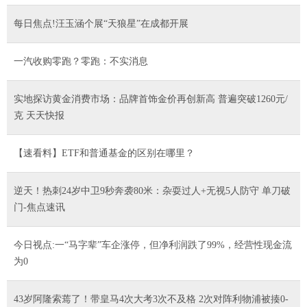
每日焦点!汪玉涵个展“天狼星”在成都开展
一汽收购零跑？零跑：不实消息
实地探访黄金消费市场：品牌首饰金价再创新高 普遍突破1260元/
克 天天快报
【速看料】ETF和普通基金的区别在哪里？
逆天！热刺24岁中卫9秒奔袭80米：杂耍过人+无视5人防守 单刀破
门-焦点速讯
今日视点:一“马字辈”车企涨停，但净利润跌了99%，经营性现金流
为0
43岁阿隆索蔫了！带皇马4次大考3次不及格 2次对阵利物浦被揍0-