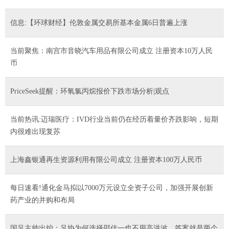
信息:【环球财经】伦敦金属交易所基本金属6日普遍上涨
当前聚焦：南宫市音晓汽车用品有限公司成立 注册资本10万人民
币
PriceSeek提醒：环氧氯丙烷报价下跌市场分析|观点
当前热讯:迈瑞医疗：IVD行业当前仍在经历着量价齐跌影响，短期
内很难出现复苏
上海鑫银通再生资源利用有限公司成立 注册资本100万人民币
每日速看!通化金马拟以7000万元设立全资子公司，加强开展创新
药产业的并购和布局
国足主帅出炉：足协为何选择邵佳一也不用高洪波，答案就是两个