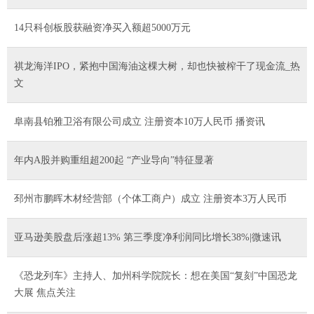
14只科创板股获融资净买入额超5000万元
祺龙海洋IPO，紧抱中国海油这棵大树，却也快被榨干了现金流_热
文
阜南县铂雅卫浴有限公司成立 注册资本10万人民币 播资讯
年内A股并购重组超200起 “产业导向”特征显著
邳州市鹏晖木材经营部（个体工商户）成立 注册资本3万人民币
亚马逊美股盘后涨超13% 第三季度净利润同比增长38%|微速讯
《恐龙列车》主持人、加州科学院院长：想在美国“复刻”中国恐龙
大展 焦点关注