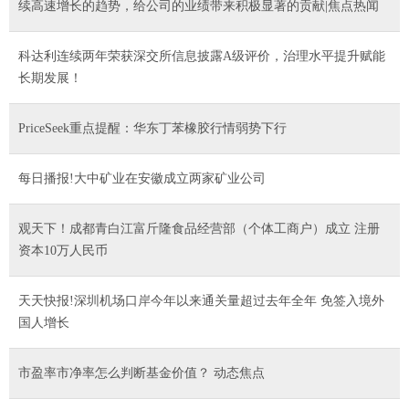
续高速增长的趋势，给公司的业绩带来积极显著的贡献|焦点热闻
科达利连续两年荣获深交所信息披露A级评价，治理水平提升赋能
长期发展！
PriceSeek重点提醒：华东丁苯橡胶行情弱势下行
每日播报!大中矿业在安徽成立两家矿业公司
观天下！成都青白江富斤隆食品经营部（个体工商户）成立 注册
资本10万人民币
天天快报!深圳机场口岸今年以来通关量超过去年全年 免签入境外
国人增长
市盈率市净率怎么判断基金价值？ 动态焦点