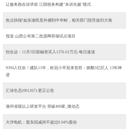
让服务跑在诉求前 江阴税务构建“未诉先服”模式
焦点快报!如东渔民意外捕到中华鲟，相关部门指导放归大海
报道:山西公布第二批源网荷储试点项目
怡合达：11月5日获融资买入1376.61万元-每日速读
9394人狂欢！建队11年，欧冠小卒迎来首胜：掀翻3亿巨人 13年神
迹
汇绿生态(001267):更正公告
滁州省级以上研发平台 突破400家_微动态
大洋电机：股东拟减持不超过0.04%股份