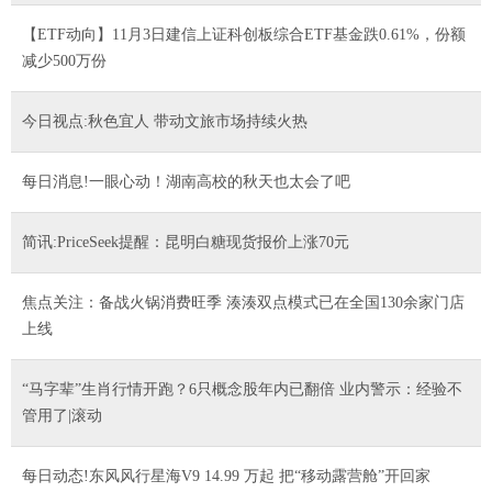
【ETF动向】11月3日建信上证科创板综合ETF基金跌0.61%，份额
减少500万份
今日视点:秋色宜人 带动文旅市场持续火热
每日消息!一眼心动！湖南高校的秋天也太会了吧
简讯:PriceSeek提醒：昆明白糖现货报价上涨70元
焦点关注：备战火锅消费旺季 湊湊双点模式已在全国130余家门店
上线
“马字辈”生肖行情开跑？6只概念股年内已翻倍 业内警示：经验不
管用了|滚动
每日动态!东风风行星海V9 14.99 万起 把“移动露营舱”开回家