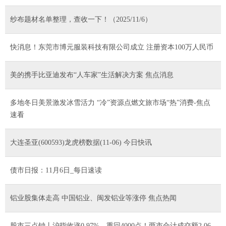
纱布题材名单整理，查收一下！（2025/11/6）
快消息！东莞市博元服装科技有限公司成立 注册资本100万人民币
美的携手比亚迪发布“人车家”生活解决方案 焦点消息
多地冬日美景激发冰雪活力 “冷”资源点燃文旅市场“热”消费-焦点
速看
大连圣亚(600593)龙虎榜数据(11-06) 今日快讯
债市日报：11月6日_每日速读
铝业股集体走高 中国铝业、闽发铝业等涨停 焦点热闻
股市三点钟丨沪指收涨0.97%，重回4000点！两市合计成交额2.06