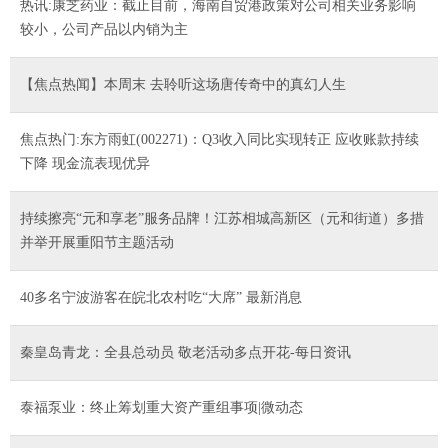
热讯:康芝药业：截止目前，海南自贸港政策对公司相关业务影响
较小，公司产品以内销为主
【焦点热闻】本周末 去聆听这场唐传奇中的真幻人生
焦点热门:东方雨虹(002271)：Q3收入同比实现转正 应收账款持续
下降 现金流表现优异
持续擦亮“元和享老”服务品牌！江苏相城高新区（元和街道）多措
并举开展重阳节主题活动
40多名宁波游客在皖北农村吃“大席” 最新消息
秦皇岛青龙：全县总动员 敬老活动多点开花-每日资讯
泰福泵业：终止筹划重大资产重组事项|微动态