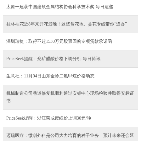
太原一建获中国建筑金属结构协会科学技术奖 每日速递
桂林桂花近8年来开花最晚！这些赏花地、赏花专线带你“追香”
深圳瑞捷：取得不超1530万元股票回购专项贷款承诺函
PriceSeek提醒：兖矿醋酸价格下调分析-每日简讯
生意社：11月04日山东金岭二氯甲烷价格动态
机械制造公司巷道修复机顺利通过安标中心现场检验并取得安标证
书
PriceSeek提醒：浙江荣成废纸价上调30元/吨
迈瑞医疗：微创外科是公司大力培育的种子业务，预计未来还会延