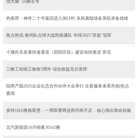
强大脑” 闪耀苍穹
热推荐：神舟二十号返回进入倒计时 东风着陆场各系统准备就绪
焦点热讯:泰州队点球大战胜南通队 夺得2025“苏超”冠军
十堰向东发展快速通道（郧阳区段）建设加快推进 资讯
三峡工程竣工验收5周年 综合效益充分发挥
招商产园2025企业生态合作伙伴大会举行 全新服务体系亮相|焦点
要闻
多特1比0奥格斯堡，一周双赛两连胜仍有不足，核心指出致命短板
北汽新能源10月销量30542辆