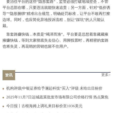
要治住平台的这些“隐形套路”，监管必须打破地域壁垒，不管
平台总部在哪，只要违法就能快速追责；另一方面，针对“低价诱
导”“隐形捆绑”精准出台规范，明确处罚标准，让平台不敢再打擦
边球。同时，也应简化异地投诉流程，别让“踩坑”的人只能认
栽。
靠套路赚快钱，本质是“竭泽而渔”。平台要是总想着靠藏藏掖
掖赚快钱，等到大家彻底失去信心、用脚投票时，再精密的套路
也将失灵，再花哨的营销也留不住用户。
更多>
资讯
机构评级|中银证券给予澜起科技“买入”评级 未给出目标价
2025年11月7日运城蔬菜批发市场有限公司价格行情 热点聚焦
今日报丨古根海姆上调礼来目标价至1036美元