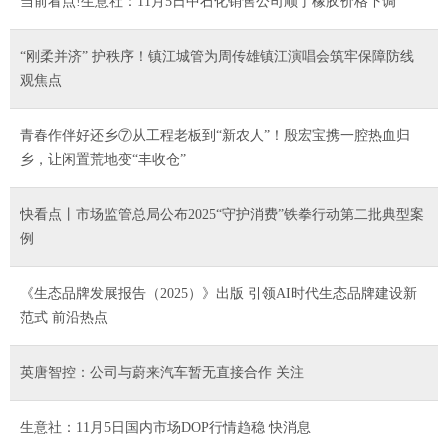
当前看点!生意社：11月5日中石化销售公司顺丁橡胶价格下调
“刚柔并济” 护秩序！镇江城管为周传雄镇江演唱会筑牢保障防线
观焦点
青春作伴好还乡⑦从工程老板到“新农人”！殷宏宝携一腔热血归
乡，让闲置荒地变“丰收仓”
快看点丨市场监管总局公布2025“守护消费”铁拳行动第二批典型案
例
《生态品牌发展报告（2025）》出版 引领AI时代生态品牌建设新
范式 前沿热点
英唐智控：公司与蔚来汽车暂无直接合作 关注
生意社：11月5日国内市场DOP行情趋稳 快消息