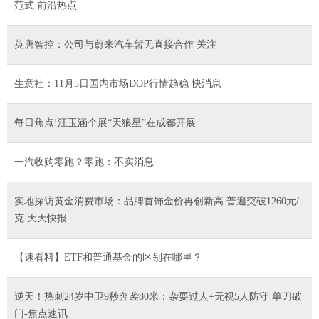
范式 前沿热点
英唐智控：公司与蔚来汽车暂无直接合作 关注
生意社：11月5日国内市场DOP行情趋稳 快消息
每日焦点!汪玉涵个展“天狼星”在成都开展
一汽收购零跑？零跑：不实消息
实地探访黄金消费市场：品牌首饰金价再创新高 普遍突破1260元/
克 天天快报
【速看料】ETF和普通基金的区别在哪里？
逆天！热刺24岁中卫9秒奔袭80米：杂耍过人+无视5人防守 单刀破
门-焦点速讯