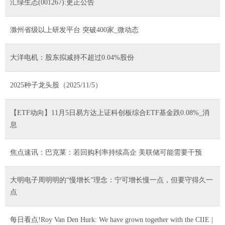
汇绿生态(001267):更正公告
滁州省级以上研发平台 突破400家_微动态
大洋电机：股东拟减持不超过0.04%股份
2025种子龙头股（2025/11/5）
【ETF动向】11月5日易方达上证科创板综合ETF基金跌0.08%_消
息
焦点速讯：巴克莱：若回购利率持续高企 美联储可能需要干预
大明电子周明明的“慢增长”理念：宁可增长慢一点，但要守得久一
点
每日看点!Roy Van Den Hurk: We have grown together with the CIIE |