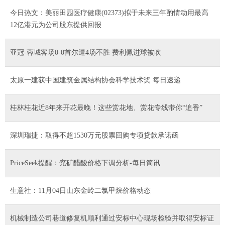
今日热文：美丽田园医疗健康(02373)拟于未来三年酌情动用最高
12亿港元为公司股东提供回报
亚冠-蓉城客场0-0首尔遭4场不胜 费利佩进球被吹
太原一建获中国建筑金属结构协会科学技术奖 每日速递
桂林桂花近8年来开花最晚！这些赏花地、赏花专线带你“追香”
深圳瑞捷：取得不超1530万元股票回购专项贷款承诺函
PriceSeek提醒：兖矿醋酸价格下调分析-每日简讯
生意社：11月04日山东金岭二氯甲烷价格动态
机械制造公司巷道修复机顺利通过安标中心现场检验并取得安标证