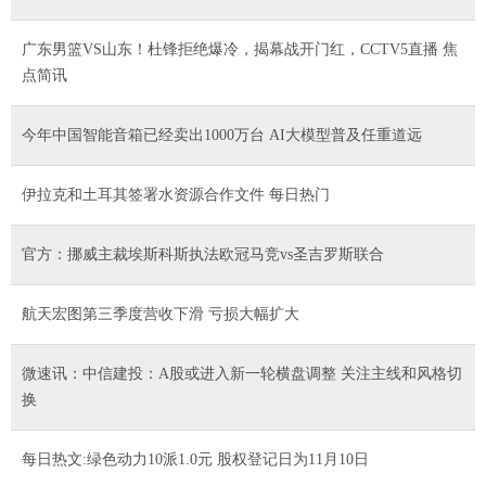
广东男篮VS山东！杜锋拒绝爆冷，揭幕战开门红，CCTV5直播 焦
点简讯
今年中国智能音箱已经卖出1000万台 AI大模型普及任重道远
伊拉克和土耳其签署水资源合作文件 每日热门
官方：挪威主裁埃斯科斯执法欧冠马竞vs圣吉罗斯联合
航天宏图第三季度营收下滑 亏损大幅扩大
微速讯：中信建投：A股或进入新一轮横盘调整 关注主线和风格切
换
每日热文:绿色动力10派1.0元 股权登记日为11月10日