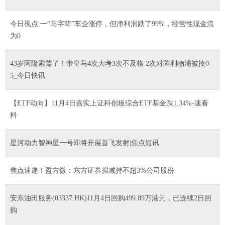
今日视点:一“马字辈”车企涨停，但净利润跌了99%，经营性现金流
为0
43岁阿隆索蔫了！带皇马4次大考3次不及格 2次对阵利物浦被揍0-
5_今日快讯
【ETF动向】11月4日嘉实上证科创板综合ETF基金跌1.34%-速看
料
星河动力智神星一号即将开展首飞发射|焦点短讯
焦点速递！盈方微：东方证券拟减持不超3%公司股份
安东油田服务(03337.HK)11月4日回购499.89万港元，已连续2日回
购