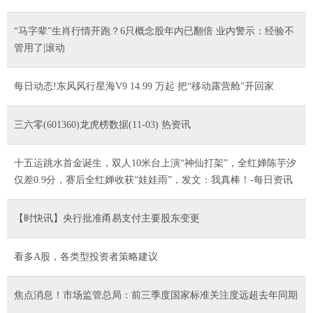
“马字辈”生肖行情开跑？6只概念股年内已翻倍 业内警示：经验不
管用了|滚动
每日动态!东风风行星海V9 14.99 万起 把“移动露营舱”开回家
三六零(601360)龙虎榜数据(11-03) 热资讯
十五运跳水首金诞生，双人10米台上演“神仙打架”，全红婵陈芋汐
仅差0.9分，赛后全红婵收获“娃娃雨”，发文：我真棒！-每日资讯
【时快讯】央行批准甬易支付主要股东变更
看多A股，各类型投资者策略建议
焦点消息！市场监管总局：前三季度国家标准关注度远超去年同期