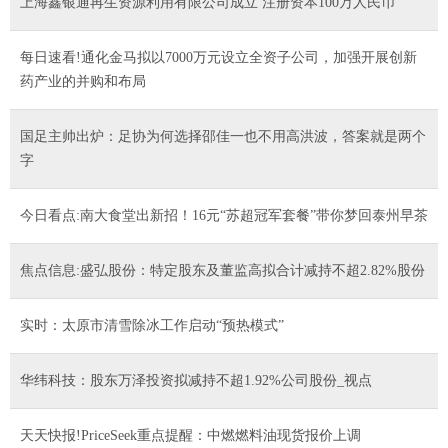
上海鑫银通再生资源利用有限公司成立 注册资本100万人民币
每日速看!通化金马拟以7000万元设立全资子公司，加强开展创新
药产业的并购和布局
国足主帅出炉：足协为何选择邵佳一也不用高洪波，答案就是两个
字
今日看点:南大食堂出新招！16元“苏超冠军套餐”带你梦回泰州早茶
焦点信息:盛弘股份：特定股东及董监高拟合计减持不超2.82%股份
实时：太原市清雪除冰工作启动“预热模式”
华纬科技：股东万泽投资拟减持不超1.92%公司股份_视点
天天快报!PriceSeek重点提醒：中燃燃料油现货报价上调