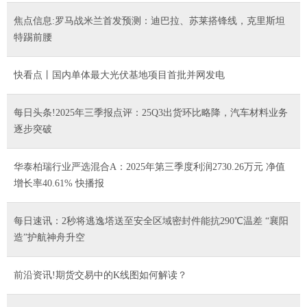
焦点信息:罗马战米兰首发预测：迪巴拉、苏莱搭锋线，克里斯坦
特踢前腰
快看点丨国内单体最大光伏基地项目首批并网发电
每日头条!2025年三季报点评：25Q3出货环比略降，汽车材料业务
逐步突破
华泰柏瑞行业严选混合A：2025年第三季度利润2730.26万元 净值
增长率40.61% 快播报
每日速讯：2秒将逃逸塔送至安全区域密封件能抗290℃温差 “襄阳
造”护航神舟升空
前沿资讯!期货交易中的K线图如何解读？