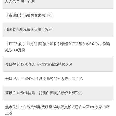
万人民币 每日讯息
【夜航船】消费信贷未来可期
我国装机规模最大火电厂投产
【ETF动向】11月3日建信上证科创板综合ETF基金跌0.61%，份额
减少500万份
今日视点:秋色宜人 带动文旅市场持续火热
每日消息!一眼心动！湖南高校的秋天也太会了吧
简讯:PriceSeek提醒：昆明白糖现货报价上涨70元
焦点关注：备战火锅消费旺季 湊湊双点模式已在全国130余家门店
上线