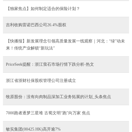
【独家焦点】如何制定适合的保险计划？
吉利收购雷诺巴西公司26.4%股权
【快播报】新发展理念引领高质量发展一线观察｜河北：“绿”动未
来！传统产业解锁“新玩法”
PriceSeek提醒：浙江萤石市场行情下跌分析-热文
浙江省浙财社保股权管理公司注册成立
牧原股份：没有向肉制品深加工业务拓展的计划_头条焦点
7000跑者逐梦三星堆 古蜀文明“跑”向万家 焦点
敏实集团(00425.HK)高开逾7%