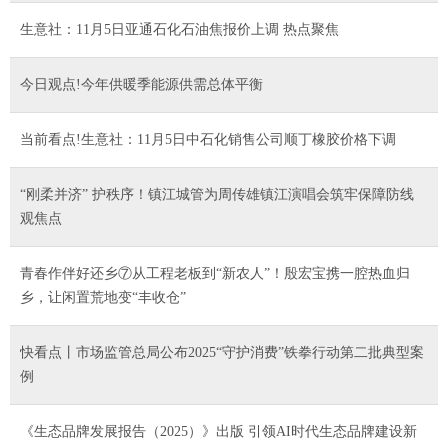
生意社：11月5日亚通石化石油焦报价上调 热点聚焦
今日观点!今年供暖季能源供需总体平衡
当前看点!生意社：11月5日中石化销售公司顺丁橡胶价格下调
“刚柔并济” 护秩序！镇江城管为周传雄镇江演唱会筑牢保障防线
观焦点
青春作伴好还乡⑦从工程老板到“新农人”！殷宏宝携一腔热血归
乡，让闲置荒地变“丰收仓”
快看点丨市场监管总局公布2025“守护消费”铁拳行动第二批典型案
例
《生态品牌发展报告（2025）》出版 引领AI时代生态品牌建设新