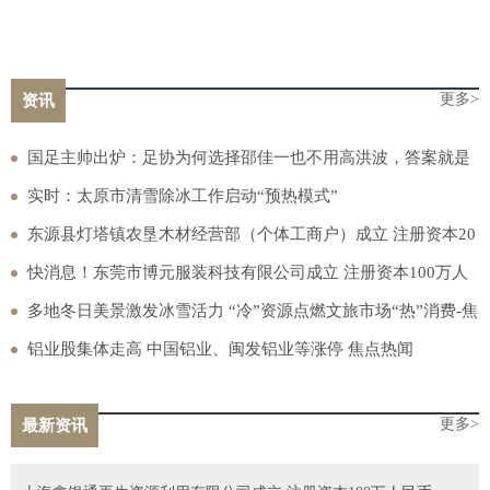
更多>
资讯
国足主帅出炉：足协为何选择邵佳一也不用高洪波，答案就是
两个字
实时：太原市清雪除冰工作启动“预热模式”
东源县灯塔镇农垦木材经营部（个体工商户）成立 注册资本20
万人民币
快消息！东莞市博元服装科技有限公司成立 注册资本100万人
民币
多地冬日美景激发冰雪活力 “冷”资源点燃文旅市场“热”消费-焦
点速看
铝业股集体走高 中国铝业、闽发铝业等涨停 焦点热闻
更多>
最新资讯