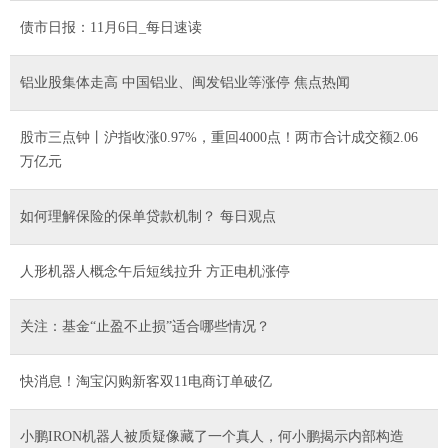
债市日报：11月6日_每日速读
铝业股集体走高 中国铝业、闽发铝业等涨停 焦点热闻
股市三点钟丨沪指收涨0.97%，重回4000点！两市合计成交额2.06
万亿元
如何理解保险的保单贷款机制？ 每日观点
人形机器人概念午后短线拉升 方正电机涨停
关注：基金“止盈不止损”适合哪些情况？
快消息！淘宝闪购新客双11电商订单破亿
小鹏IRON机器人被质疑像藏了一个真人，何小鹏揭示内部构造