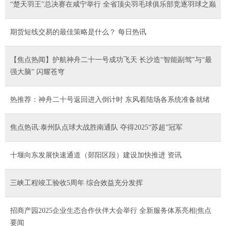
“楚天羽王”总决赛在咸宁举行 全省顶尖羽毛球俱乐部竞逐羽球之巅
期货短线交易的最佳策略是什么？ 每日热讯
【焦点热闻】护航神舟二十一号成功飞天 长沙造“智能副驾”与“最
强大脑” 闪耀苍穹
热推荐：神舟二十号返回进入倒计时 东风着陆场各系统准备就绪
焦点热讯:泰州队点球大战胜南通队 夺得2025“苏超”冠军
十堰向东发展快速通道（郧阳区段）建设加快推进 资讯
三峡工程竣工验收5周年 综合效益充分发挥
招商产园2025企业生态合作伙伴大会举行 全新服务体系亮相|焦点
要闻