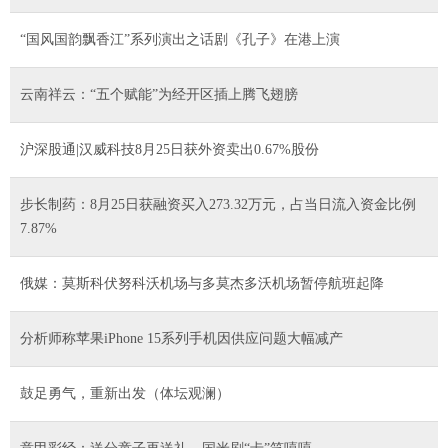
“国风国韵飘香江”系列演出之话剧《孔子》在港上演
云南祥云：“五个赋能”为经开区插上腾飞翅膀
沪深股通|汉威科技8月25日获外资卖出0.67%股份
步长制药：8月25日获融资买入273.32万元，占当日流入资金比例
7.87%
俄媒：莫斯科伏努科沃机场与多莫杰多沃机场暂停航班起降
分析师称苹果iPhone 15系列手机因供应问题大幅减产
鼓足勇气，重新出发（体坛观澜）