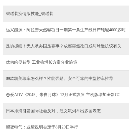
碧瑶装痴情版技能_碧瑶装
远兴能源：阿拉善天然碱项目一期第一条生产线日产纯碱4000多吨
足协抓瞎！无人承办国足赛事？成都突然改口或与球迷抗议有关
优供给促转型 工业稳增长方案分业施策
09款凯美瑞车怎么样？性能强劲、安全可靠的中型轿车推荐
恋爱ADV《2045、来自月球》12月正式发售 主机版增加全新CG
日本排海引发国际社会反对，汪文斌列举出多国表态
望变电气：业绩说明会定于8月29日举行