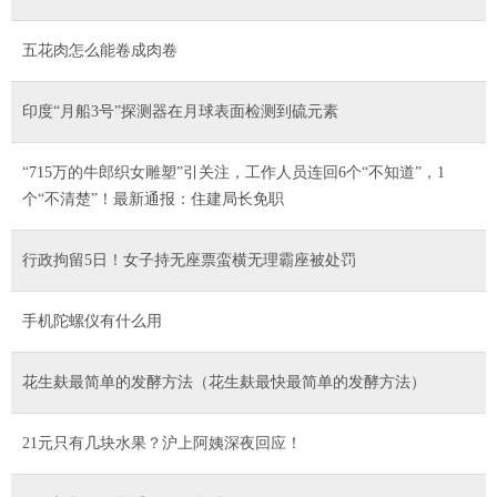
五花肉怎么能卷成肉卷
印度“月船3号”探测器在月球表面检测到硫元素
“715万的牛郎织女雕塑”引关注，工作人员连回6个“不知道”，1
个“不清楚”！最新通报：住建局长免职
行政拘留5日！女子持无座票蛮横无理霸座被处罚
手机陀螺仪有什么用
花生麸最简单的发酵方法（花生麸最快最简单的发酵方法）
21元只有几块水果？沪上阿姨深夜回应！