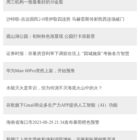
周三机构一致最看好的10金股
沙特联-吉达国民2-0塔伊取四连胜 马赫雷斯传射凯西连场破门
观山湖公园：初秋秋色渐显现 公园打卡添新景
证券时报：存量房贷利率下调箭在弦上 “因城施策”考验各方智慧
华为Mate 60Pro突然上架，开始预售
水能灭火是常识，但为何浇不灭海底火山中的火？
谷歌旗下Gmail和众多生产力APP提供人工智能（AI）功能
海南省海口市2023-08-29 21:34发布暴雨橙色预警
新赣江上半年营收和净利润双增长：完善和拓展销售渠道