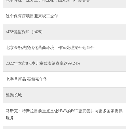
意甲彩经：送分童子再送礼，国米刷“卡”笑嘻嘻
这个保障房项目迎来竣工交付
r428键盘拆卸（r428）
北京金融法院优化营商环境工作室处理案件达49件
2022年本市0-6岁儿童残疾筛查率达99.24%
老字号新品 亮相嘉年华
酷跑长城
马斯克：特斯拉目前重点是让HW3的FSD更完善并向更多国家提供
服务