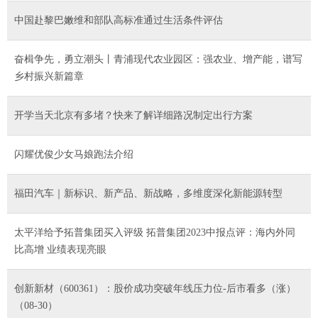
中国赴黎巴嫩维和部队高标准通过生活条件评估
奋楫争先，勇立潮头丨青浦现代农业园区：强农业、增产能，谱写
乡村振兴新篇章
开学当天北京有多堵？快来了解详细路况制定出行方案
闪耀优俊少女马娘跑法介绍
福田汽车｜新标识、新产品、新战略，多维度深化新能源转型
太平洋给予拓普集团买入评级 拓普集团2023中报点评：海内外同
比高增 业绩表现亮眼
创新新材（600361）：股价成功突破年线压力位-后市看多（涨）
（08-30）