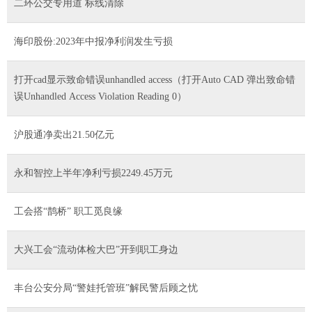
二环公交专用道 标线清除
海印股份:2023年中报净利润发生亏损
打开cad显示致命错误unhandled access（打开Auto CAD 弹出致命错
误Unhandled Access Violation Reading 0）
沪股通净卖出21.50亿元
永和智控上半年净利亏损2249.45万元
工会搭“鹊桥” 职工觅良缘
大兴工会“流动体检大巴”开到职工身边
丰台公安分局“警娃托管班”解民警后顾之忧