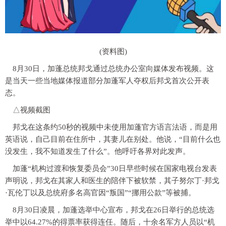
(资料图)
8月30日，加蓬总统邦戈通过总统办公室向媒体发布视频。这
是当天一些当地媒体报道部分加蓬军人夺权后邦戈首次公开表
态。
△视频截图
邦戈在这条约50秒的视频中未使用加蓬官方语言法语，而是用
英语说，自己目前在住所中，其妻儿在别处。他说，“目前什么也
没发生，我不知道发生了什么”。他呼吁各界对此发声。
加蓬“机构过渡和恢复委员会”30日早些时候在国家电视台发表
声明说，邦戈在其家人和医生的陪伴下被软禁，其子努尔丁·邦戈
·瓦伦丁以及总统府多名高官因“叛国”“挪用公款”等被捕。
8月30日凌晨，加蓬选举中心宣布，邦戈在26日举行的总统选
举中以64.27%的得票率获得连任。随后，十余名军方人员以“机