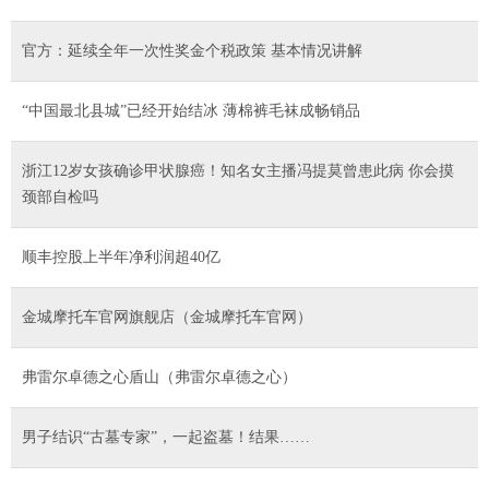
官方：延续全年一次性奖金个税政策 基本情况讲解
“中国最北县城”已经开始结冰 薄棉裤毛袜成畅销品
浙江12岁女孩确诊甲状腺癌！知名女主播冯提莫曾患此病 你会摸
颈部自检吗
顺丰控股上半年净利润超40亿
金城摩托车官网旗舰店（金城摩托车官网）
弗雷尔卓德之心盾山（弗雷尔卓德之心）
男子结识“古墓专家”，一起盗墓！结果……