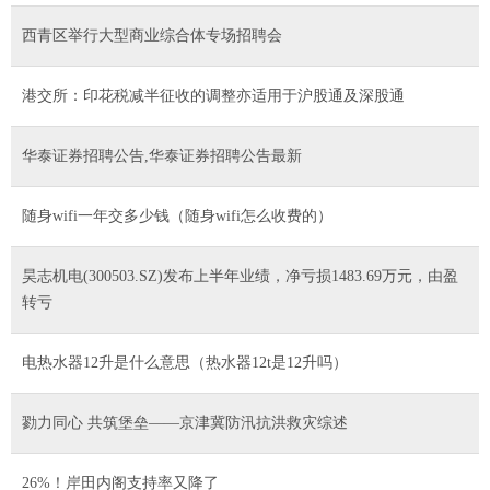
西青区举行大型商业综合体专场招聘会
港交所：印花税减半征收的调整亦适用于沪股通及深股通
华泰证券招聘公告,华泰证券招聘公告最新
随身wifi一年交多少钱（随身wifi怎么收费的）
昊志机电(300503.SZ)发布上半年业绩，净亏损1483.69万元，由盈
转亏
电热水器12升是什么意思（热水器12t是12升吗）
勠力同心 共筑堡垒——京津冀防汛抗洪救灾综述
26%！岸田内阁支持率又降了