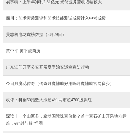
易事特：上半年净利2.81亿元 光储业务营收增幅较大
四川：艺术素质测评和艺术技能测试成绩计入中考成绩
昊志机电龙虎榜数据（8月29日）
黄中平 黄平虎简历
广东江门开平公安开展夏季治安巡查宣防行动
今日月魔花传奇（传奇月魔辅助好用吗月魔辅助官网多少）
收评：科创50指数大涨超4% 两市超4700股飘红
深读丨一个山区县，牵动国际珠宝价格？首个宝石矿山开采地方标
准，破“封与解”怪圈