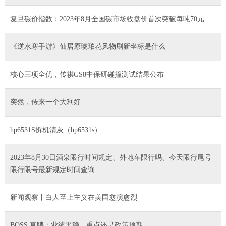
复旦碳价指数：2023年8月全国碳市场收盘价首次突破每吨70元
《逆水寒手游》仙居原琥珀花风物刷新坐标是什么
核心三项全优，传祺GS8中保研碰撞测试结果公布
突然，传来一个大利好
hp6531S拆机清灰（hp6531s）
2023年8月30日酒泉限行时间规定、外地车限行吗、今天限行尾号
限行限号最新规定时间查询
新闻观察丨白人至上主义在美国愈演愈烈
BOSS 直聘：业绩平稳，重点还是政策预期