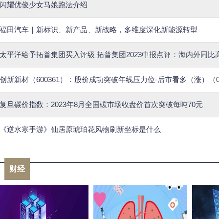
闪耀优俊少女马娘跑法介绍
福田汽车｜新标识、新产品、新战略，多维度深化新能源转型
太平洋给予拓普集团买入评级 拓普集团2023中报点评：海内外同比
创新新材（600361）：股价成功突破年线压力位-后市看多（涨）（08
复旦碳价指数：2023年8月全国碳市场收盘价首次突破每吨70元
《逆水寒手游》仙居原琥珀花风物刷新坐标是什么
财经