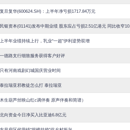
复旦复华(600624.SH)：上半年净亏损1717.84万元
民银资本(01141)发布中期业绩 股东应占亏损2.51亿港元 同比收窄10.
上半年业绩持续上行，乳业“一超”伊利逆势双增
一德路支行细致服务获得客户好评
只有河南戏剧幻城国庆营业时间
泰拉瑞亚邪教徒怎么打 泰拉瑞亚
木生葫芦丝映山红c调伴奏 原声伴奏和简谱）
北向资金今日净买入比亚迪6.8亿元
东昌府区侯营镇“揭榜挂帅”促乡村振兴