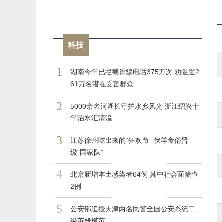
科技
1
湖南今年已拦截诈骗电话375万次 劝阻逾2
61万名潜在受害群众
2
5000余名河湖长守护水乡风光 浙江绍兴十
年治水汇清流
3
江苏徐州吃出来的“狂欢节” 伏羊食俗晋
级“国家队”
4
北京新增本土感染者64例 其中社会面筛查
2例
5
公安部追授天津两名民警全国公安系统二
级英雄模范