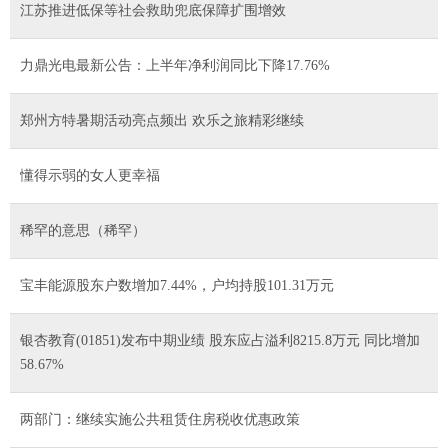
江苏推进低保等社会救助兜底保障扩围增效
力鼎光电最新公告：上半年净利润同比下降17.76%
郑州方特暑期活动亮点频出 欢乐之旅精彩继续
懂得示弱的女人更幸福
稀罕的意思（稀罕）
宝丰能源股东户数增加7.44%，户均持股101.31万元
银杏教育(01851)发布中期业绩 股东应占溢利8215.8万元 同比增加
58.67%
两部门：继续实施公共租赁住房税收优惠政策