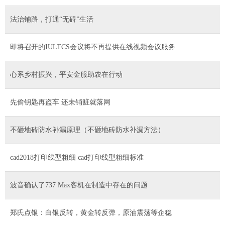
法治铺路，打通“无碍”生活
即将召开的IULTCS会议将不再提供在线视频会议服务
心系乡村振兴，平安金服助农在行动
先偷钥匙再盗车 还未销赃就落网
不砸地砖防水补漏原理（不砸地砖防水补漏方法）
cad2018打印线型粗细 cad打印线型粗细标准
波音确认了737 Max客机在制造中存在的问题
郑氏点银：白银反转，黄金转反弹，原油震荡等企稳