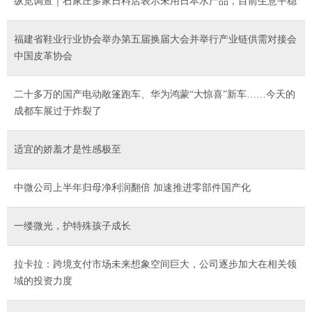
纵览调查｜石家庄多家日料店表示未用日本水产品，目前生意平稳
福建省鞋业行业协会举办第五届换届大会并举行产业链供需对接会
中国皮革协会
二十多万的国产电动敞篷跑车、华为鸿蒙“大惊喜”新车……今天的
成都车展过于炸裂了
适宜的娇羞才是性感极至
中微公司上半年归母净利润翻倍 加速推进零部件国产化
一缕微光，护特殊孩子成长
拉卡拉：跨境支付市场未来想象空间巨大，公司逐步加大在相关领
域的投资力度