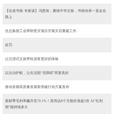
【论道书画·专家谈】冯恩旭：赓续中华文脉，书画传承一直走在
路上
住总集团工会帮助受灾项目开展灾后重建工作
处罚
让沉浸式文旅带给游客更好的体验
以法治护航，让生活因“无障碍”而更美好
推动首都高质量发展新突破行动方案发布
新财季毛利率飙升至70.1%！英伟达8个月股价涨超2倍 AI“红利
期”能持续多久