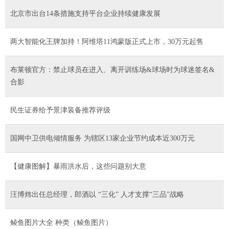
北京市出台14条措施支持平台企业持续健康发展
两大智能化王牌加持！阿维塔11鸿蒙版正式上市，30万元起售
布莱顿官方：禁止球员在进入、离开训练场&球场时为球迷签名&
合影
民生证券给予景津装备推荐评级
国网中卫供电倾情服务 为辖区13家企业节约成本近300万元
【健康图解】暴雨洪水后，这些问题别大意
汪博炜出任总经理，郎酒以 “三化” 人才支撑“三品”战略
鲮鱼图片大全 种类（鲮鱼图片）