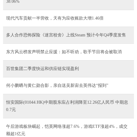
38.06%
现代汽车贡献一半营收，天有为应收账款大增1.46倍
多人合作恐怖探险《迷宫校舍》上线Steam 预计今年Q4季度发售
东方风云榜发声明禁止应援：如不听劝，歌手节目将会被取消
百世集团二季度快运和供应链实现盈利
何小鹏晒与黄仁勋合影，亲自送吴新宙去英伟达“报到”
恒安国际(01044.HK)中期股东应占利润降至12.26亿人民币 中期息
0.7元
午后游戏板块崛起，恺英网络涨超7.6%，游戏ETF涨超4%，成交
额超1亿元