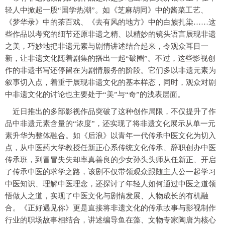
轻人中掀起一股“国学热潮”。如《芝麻胡同》中的酱菜工艺、
《梦华录》中的茶百戏、《去有风的地方》中的白族扎染……这
些作品以考究的细节还原非遗之精、以精妙的镜头语言展现非遗
之美，巧妙地把非遗元素与剧情讲述结合起来，令观众耳目一
新，让非遗文化随着剧集的播出一起“破圈”。不过，这些影视创
作的非遗书写还停留在为剧情服务的阶段。它们多以非遗元素为
叙事切入点，着重于展现非遗文化的基本样态，同时，观众对剧
中非遗文化的讨论也主要处于“美”与“奇”的浅表层面。
近日推出的多部影视作品突破了这种创作局限，不仅提升了作
品中非遗元素含量的“浓度”，还实现了将非遗文化展示从单一元
素升华为整体融合。如《后浪》以青年一代传承中医文化为切入
点，从中医药大学教授任新正心系传统文化传承、辞职创办中医
传承班，到冒冒失失却率真善良的少女孙头头师从任新正、开启
了传承中医的求学之路，该剧不仅带领观众跟随主人公一起学习
中医知识、理解中医理念，还探讨了年轻人如何通过中医之道领
悟做人之道，实现了中医文化与剧情发展、人物成长的有机融
合。《正好遇见你》更是直接将非遗文化的传承故事与影视制作
行业的职场故事相结合，讲述编导鱼在藻、文物专家陶唐为核心