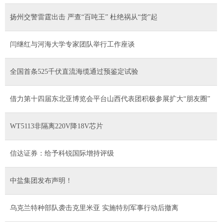
扬州交警雷霆出击 严查“百吨王” 杜绝祸从“货”起
​闫继红与河海大学专家团队举行工作座谈
全国首条525千伏直流海缆通过预鉴定试验
借力第十四届东北亚博览会平台山西代表团积极参展扩大“朋友圈”
WT5113非隔离220V降18V芯片
信达证券：给予科锐国际增持评级
中盐集团发布声明！
乌克兰特种部队袭击克里米亚 实施特别军事行动后撤离