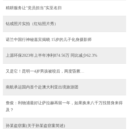
精耕服务让“党员担当”实至名归
钻戒照片实拍（红钻照片秀）
诺兰中国行神秘嘉宾揭晓 15岁的儿子化身摄影师
上源环保2023年上半年净利874.56万 同比减少62.3%
又是它！昆明一4岁男孩被咬后，两度昏厥…
南航承运国内首个赴澳大利亚出境旅游团
詹俊：利物浦最好让萨拉赫再留一年，如果换来八千万找替身来得
及？
孙某盗窃案(关于孙某盗窃案简述)