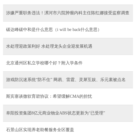
涉嫌严重职务违法！漯河市六院肿瘤内科主任陈红娜接受监察调查
碳达峰碳中和是什么意思（i will be back什么意思）
水处理迎政策利好 水处理龙头企业迎发展机遇
北京通州区私立学校哪个好？附入学条件
游戏防沉迷系统“防不住” 网易、雷霆、灵犀互娱、乐元素被点名
斯宾塞谈微软育碧协议：希望缓解CMA的担忧
阜阳投资集团8亿元商业物业ABS状态更新为“已受理”
石景山区实现养老助餐服务全区覆盖