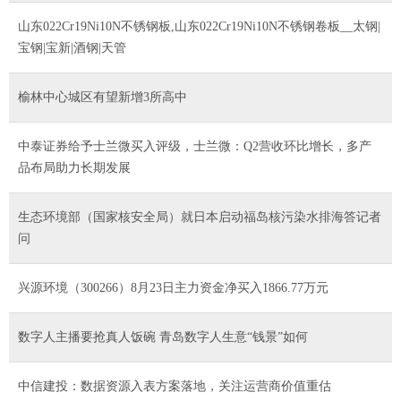
山东022Cr19Ni10N不锈钢板,山东022Cr19Ni10N不锈钢卷板__太钢|
宝钢|宝新|酒钢|天管
榆林中心城区有望新增3所高中
中泰证券给予士兰微买入评级，士兰微：Q2营收环比增长，多产
品布局助力长期发展
生态环境部（国家核安全局）就日本启动福岛核污染水排海答记者
问
兴源环境（300266）8月23日主力资金净买入1866.77万元
数字人主播要抢真人饭碗 青岛数字人生意“钱景”如何
中信建投：数据资源入表方案落地，关注运营商价值重估