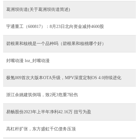
葛洲坝街道(关于葛洲坝街道简述)
宇通重工（600817）：8月23日北向资金减持4600股
碧根果和核桃是一个品种吗（碧根果和核桃哪个好）
封嘴动漫 loz_封嘴动漫
极氪009首次大版本OTA升级，MPV深度定制OS 4.0持续进化
浙江余姚建筑倒塌，致2死3危重7轻伤
易畅股份2023年上半年净利42.16万 扭亏为盈
高杠杆扩张，东方盛虹千亿债务压顶