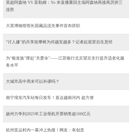
英超阿森纳 VS 富勒姆：Yo 米直播重回主场阿森纳再接再厉拼三
连胜
大英博物馆馆长因藏品流失事件宣布辞职
“讨人嫌”的共享按摩椅为何越安越多？记者起底背后生意经
为“银发族”撑起“关爱伞”——江苏银行北京望京支行提升适老化服
务水平
大城市高中周末可以补课吗？
南宁埌东汽车站每日发车！直达越南河内 超方便
扬州力争到2025年工业母机开票销售超160亿元
杭州亚运村内一幕冲上热搜！网友：有创意