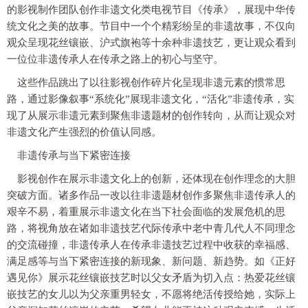
的影视制作团队创作非遗文化类电视节目《传承》，展现中华传
统文化之美的故事。节目中一个个精彩纷呈的非遗故事，不仅向
观众呈现花丝镶嵌、沪式旗袍等十余种非遗技艺，更让观众看到
一位位非遗传承人在传承之路上的初心与坚守。
这些作品跳出了以往影视创作碎片化呈现非遗元素的惯常思
路，通过影像叙事“系统化”展现非遗文化，“活化”非遗传承，实
现了从展示非遗元素到聚焦非遗题材的创作转向，从而让观众对
非遗文化产生强烈的价值认同感。
非遗传承与当下紧密连接
影视创作在展示非遗文化上的创新，还体现在创作理念的大胆
突破方面。诸多作品一改以往非遗题材创作多聚焦非遗传承人的
艰辛不易，着重展示非遗文化在当下社会面临的发展危机的思
路，将视角放在诸如非遗技艺代际传承中老中青几代人不同理念
的交流碰撞，非遗传承人在传承非遗技艺过程中收获的幸福感、
满足感等与当下紧密连接的新现象、新问题、新趋势。如《正好
遇见你》展示花丝镶嵌技艺时以父女矛盾为切入点：热爱花丝镶
嵌技艺的女儿以为父亲重男轻女，不愿将绝活传授给她，实际上