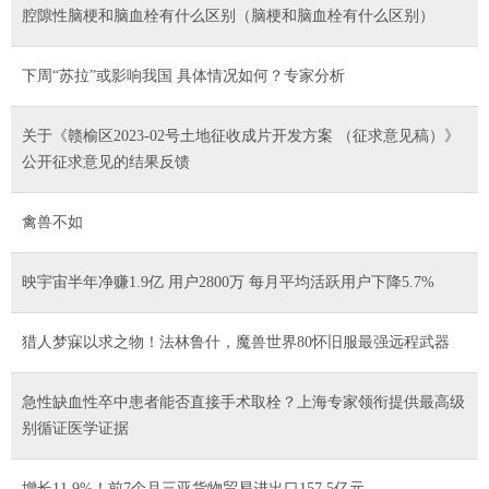
腔隙性脑梗和脑血栓有什么区别（脑梗和脑血栓有什么区别）
下周“苏拉”或影响我国 具体情况如何？专家分析
关于《赣榆区2023-02号土地征收成片开发方案 （征求意见稿）》
公开征求意见的结果反馈
禽兽不如
映宇宙半年净赚1.9亿 用户2800万 每月平均活跃用户下降5.7%
猎人梦寐以求之物！法林鲁什，魔兽世界80怀旧服最强远程武器
急性缺血性卒中患者能否直接手术取栓？上海专家领衔提供最高级
别循证医学证据
增长11.9%！前7个月三亚货物贸易进出口157.5亿元