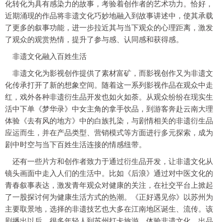
化转化为具有感染力的故事，考验着创作者的艺术功力。恰好，
近期涌现的作品将非遗文化巧妙地融入到故事讲述中，使其承载
了更多的叙事功能，进一步拉近其与当下观众的心理距离，激发
了观众的观赏热情，提升了参与感、认同感和获得感。
非遗文化融入百姓生活
非遗文化为影视创作提供了素材富矿，而影视创作又为非遗文
化传承打开了新的想象空间。随着这一系列影视作品在观众中走
红，戏外各种非遗衍生品开发也如火如荼。从观众纷纷在现实生
活中下单《梦华录》中女主角的拿手饮品，到游客奔赴云南大理
体验《去有风的地方》中的白族扎染，与剧情相关的非遗衍生品
应运而生，并在产品类型、营销模式等方面进行多元探索，成为
剧中时空与当下百姓生活连接的情感纽带。
还有一些片方和创作者致力于通过衍生品开发，让非遗文化从
镜头画面中走入人们的生活中。比如《后浪》通过对中医文化的
青春叙事表达，激发青年观众对健康的关注，在社交平台上掀起
了一股探讨何为健康生活方式的热潮。《正好遇见你》以苏州为
主要取景地，选择的非遗技艺也大多在江南地区诞生、流传。该
剧播出以后，很多年轻人到苏州打卡旅游，体验非遗文化。出品