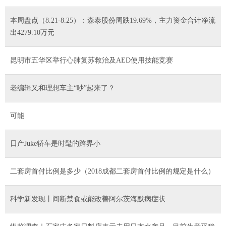
本周盘点（8.21-8.25）：森泰股份周跌19.69%，主力资金合计净流
出4279.10万元
昆明市五华区举行心肺复苏救治及AED使用技能竞赛
老编辑又和理想车主“吵”起来了？
可能
日产Juke轿车是时髦的跨界小
二套房首付比例是多少（2018成都二套房首付比例的规定是什么）
科学新发现丨间断禁食或能改善阿尔茨海默病症状