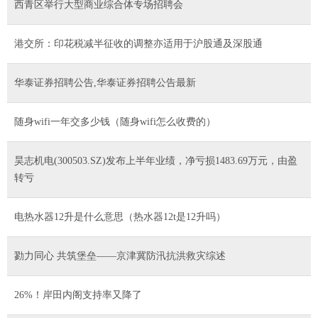
西青区举行大型商业综合体专场招聘会
港交所：印花税减半征收的调整亦适用于沪股通及深股通
华泰证券招聘公告,华泰证券招聘公告最新
随身wifi一年交多少钱（随身wifi怎么收费的）
昊志机电(300503.SZ)发布上半年业绩，净亏损1483.69万元，由盈
转亏
电热水器12升是什么意思（热水器12t是12升吗）
勠力同心 共筑堡垒——京津冀防汛抗洪救灾综述
26%！岸田内阁支持率又降了