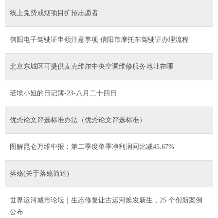
线上免费戒烟项目扩招志愿者
信阳电子驾驶证申领注意事项 信阳市摩托车驾驶证办理流程
北京东城区可提供麦克维尔中央空调维修服务地址在哪
若埃小姐的日记簿-23-八月二十四日
优秀论文评选标准办法（优秀论文评选标准）
图解昆仑万维中报：第二季度单季净利润同比减45.67%
落殇(关于落殇简述)
世界运河城市论坛｜生态修复让古运河焕发新生，25 个创新案例
公布