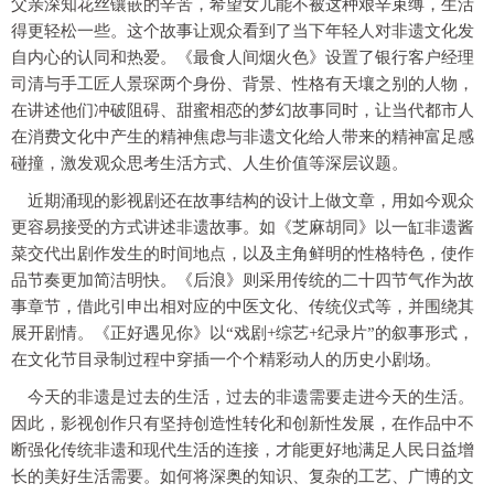
父亲深知花丝镶嵌的辛苦，希望女儿能不被这种艰辛束缚，生活
得更轻松一些。这个故事让观众看到了当下年轻人对非遗文化发
自内心的认同和热爱。《最食人间烟火色》设置了银行客户经理
司清与手工匠人景琛两个身份、背景、性格有天壤之别的人物，
在讲述他们冲破阻碍、甜蜜相恋的梦幻故事同时，让当代都市人
在消费文化中产生的精神焦虑与非遗文化给人带来的精神富足感
碰撞，激发观众思考生活方式、人生价值等深层议题。
近期涌现的影视剧还在故事结构的设计上做文章，用如今观众
更容易接受的方式讲述非遗故事。如《芝麻胡同》以一缸非遗酱
菜交代出剧作发生的时间地点，以及主角鲜明的性格特色，使作
品节奏更加简洁明快。《后浪》则采用传统的二十四节气作为故
事章节，借此引申出相对应的中医文化、传统仪式等，并围绕其
展开剧情。《正好遇见你》以“戏剧+综艺+纪录片”的叙事形式，
在文化节目录制过程中穿插一个个精彩动人的历史小剧场。
今天的非遗是过去的生活，过去的非遗需要走进今天的生活。
因此，影视创作只有坚持创造性转化和创新性发展，在作品中不
断强化传统非遗和现代生活的连接，才能更好地满足人民日益增
长的美好生活需要。如何将深奥的知识、复杂的工艺、广博的文