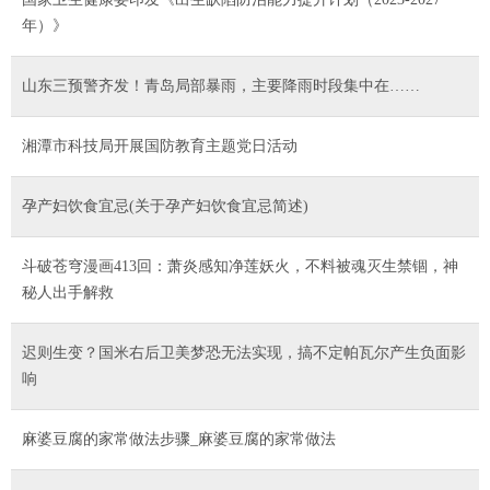
年）》
山东三预警齐发！青岛局部暴雨，主要降雨时段集中在……
湘潭市科技局开展国防教育主题党日活动
孕产妇饮食宜忌(关于孕产妇饮食宜忌简述)
斗破苍穹漫画413回：萧炎感知净莲妖火，不料被魂灭生禁锢，神
秘人出手解救
迟则生变？国米右后卫美梦恐无法实现，搞不定帕瓦尔产生负面影
响
麻婆豆腐的家常做法步骤_麻婆豆腐的家常做法