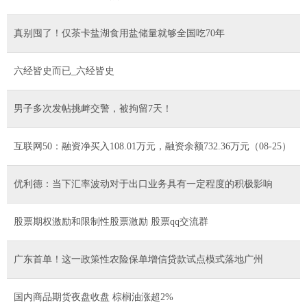
真别囤了！仅茶卡盐湖食用盐储量就够全国吃70年
六经皆史而已_六经皆史
男子多次发帖挑衅交警，被拘留7天！
互联网50：融资净买入108.01万元，融资余额732.36万元（08-25）
优利德：当下汇率波动对于出口业务具有一定程度的积极影响
股票期权激励和限制性股票激励 股票qq交流群
广东首单！这一政策性农险保单增信贷款试点模式落地广州
国内商品期货夜盘收盘 棕榈油涨超2%