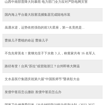
山西中南部普降大到暴雨 电力部门全力应对严防电网灾害
国内海上平台最大段塞流捕集器完成陆地吊装
虽遇水逆，运势依然强劲的前3大星座，第一名竟然是...
曹操儿子曹植的命运 曹操儿子
不负先辈英名！黄继光侄子下水救 3 人，称黄家共有 16 名军人
路径有变！台风“苏拉”或登陆浙江？台州即将大降温
文水县医疗集团庆祝第六届“中国医师节”暨表彰大会
发债中签后怎么缴款 发债中签后怎么办
国家卫生健康委印发《出生缺陷防治能力提升计划（2023-2027