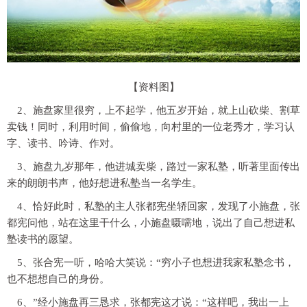
【资料图】
2、施盘家里很穷，上不起学，他五岁开始，就上山砍柴、割草
卖钱！同时，利用时间，偷偷地，向村里的一位老秀才，学习认
字、读书、吟诗、作对。
3、施盘九岁那年，他进城卖柴，路过一家私塾，听著里面传出
来的朗朗书声，他好想进私塾当一名学生。
4、恰好此时，私塾的主人张都宪坐轿回家，发现了小施盘，张
都宪问他，站在这里干什么，小施盘嗫嚅地，说出了自己想进私
塾读书的愿望。
5、张合宪一听，哈哈大笑说：“穷小子也想进我家私塾念书，
也不想想自己的身份。
6、”经小施盘再三恳求，张都宪这才说：“这样吧，我出一上