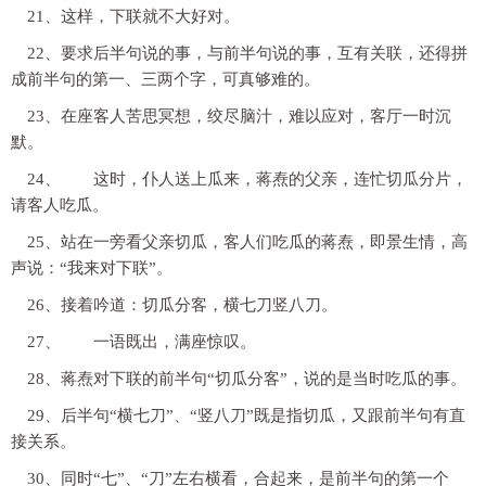
21、这样，下联就不大好对。
22、要求后半句说的事，与前半句说的事，互有关联，还得拼
成前半句的第一、三两个字，可真够难的。
23、在座客人苦思冥想，绞尽脑汁，难以应对，客厅一时沉
默。
24、 这时，仆人送上瓜来，蒋焘的父亲，连忙切瓜分片，
请客人吃瓜。
25、站在一旁看父亲切瓜，客人们吃瓜的蒋焘，即景生情，高
声说：“我来对下联”。
26、接着吟道：切瓜分客，横七刀竖八刀。
27、 一语既出，满座惊叹。
28、蒋焘对下联的前半句“切瓜分客”，说的是当时吃瓜的事。
29、后半句“横七刀”、“竖八刀”既是指切瓜，又跟前半句有直
接关系。
30、同时“七”、“刀”左右横看，合起来，是前半句的第一个