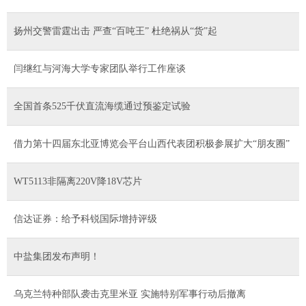
扬州交警雷霆出击 严查“百吨王” 杜绝祸从“货”起
​闫继红与河海大学专家团队举行工作座谈
全国首条525千伏直流海缆通过预鉴定试验
借力第十四届东北亚博览会平台山西代表团积极参展扩大“朋友圈”
WT5113非隔离220V降18V芯片
信达证券：给予科锐国际增持评级
中盐集团发布声明！
乌克兰特种部队袭击克里米亚 实施特别军事行动后撤离