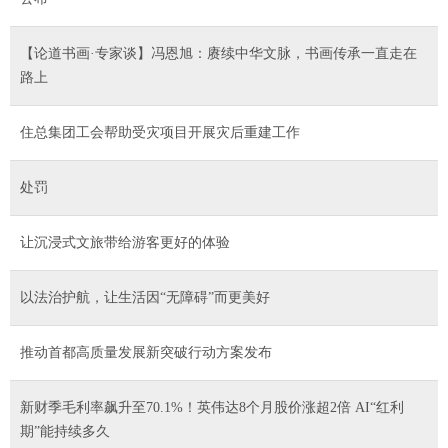
【论道书画·专家谈】冯恩旭：赓续中华文脉，书画传承一直走在
路上
住总集团工会帮助受灾项目开展灾后重建工作
处罚
让沉浸式文旅带给游客更好的体验
以法治护航，让生活因“无障碍”而更美好
推动首都高质量发展新突破行动方案发布
新财季毛利率飙升至70.1%！英伟达8个月股价涨超2倍 AI“红利
期”能持续多久