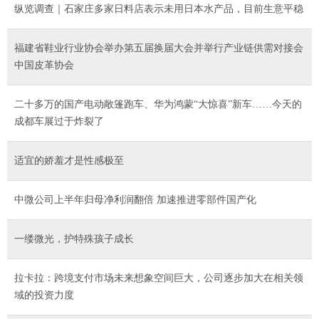
纵览调查｜石家庄多家日料店表示未用日本水产品，目前生意平稳
福建省鞋业行业协会举办第五届换届大会并举行产业链供需对接会
中国皮革协会
二十多万的国产电动敞篷跑车、华为鸿蒙“大惊喜”新车……今天的
成都车展过于炸裂了
适宜的娇羞才是性感极至
中微公司上半年归母净利润翻倍 加速推进零部件国产化
一缕微光，护特殊孩子成长
拉卡拉：跨境支付市场未来想象空间巨大，公司逐步加大在相关领
域的投资力度