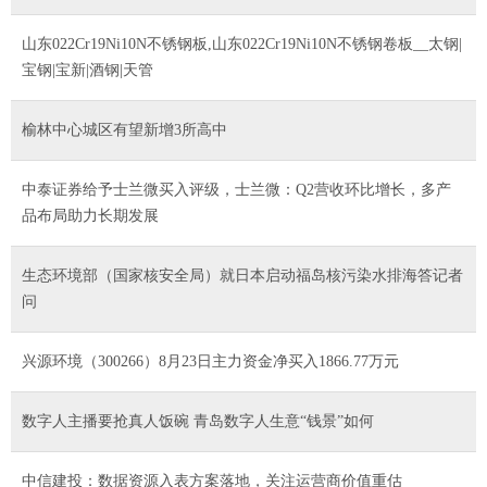
山东022Cr19Ni10N不锈钢板,山东022Cr19Ni10N不锈钢卷板__太钢|
宝钢|宝新|酒钢|天管
榆林中心城区有望新增3所高中
中泰证券给予士兰微买入评级，士兰微：Q2营收环比增长，多产
品布局助力长期发展
生态环境部（国家核安全局）就日本启动福岛核污染水排海答记者
问
兴源环境（300266）8月23日主力资金净买入1866.77万元
数字人主播要抢真人饭碗 青岛数字人生意“钱景”如何
中信建投：数据资源入表方案落地，关注运营商价值重估