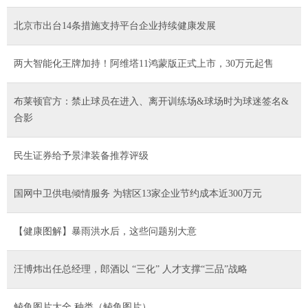
北京市出台14条措施支持平台企业持续健康发展
两大智能化王牌加持！阿维塔11鸿蒙版正式上市，30万元起售
布莱顿官方：禁止球员在进入、离开训练场&球场时为球迷签名&
合影
民生证券给予景津装备推荐评级
国网中卫供电倾情服务 为辖区13家企业节约成本近300万元
【健康图解】暴雨洪水后，这些问题别大意
汪博炜出任总经理，郎酒以 “三化” 人才支撑“三品”战略
鲮鱼图片大全 种类（鲮鱼图片）