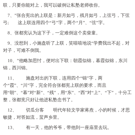
联，只要你能对上，我可以破例让私塾老师收你。
7、”张合宪出的上联是：新月如弓，残月如弓，上弦弓，下弦
弓; 这上联连用四个“弓”字，两个“月”、“弦”字。
8、张都宪认为这下子，一定难倒这个卖柴童。
9、没想到，小施盘听了上联，笑嘻嘻地说“学费我出不起，对
对子，可难不倒我。
10、”他略加思忖，便对出下联：朝霞似锦，暮霞似锦，东川
锦，西川锦。
11、 施盘对出的下联，连用四个“锦”字，两
个“霞”、“川”字，完全符合张都宪上联的要求，而且
用“朝”、“暮”对“新”、“残”，用“东”、“西”对“上”、“下”，十分工
整，张都宪只好让他进私塾念书了。
12、 切瓜分客 明代年轻文学家蒋焘，小的时候，才思
敏捷，对答如流，蜚声乡里。
13、 有一天，他的爷爷，带他到一座庙里去玩。