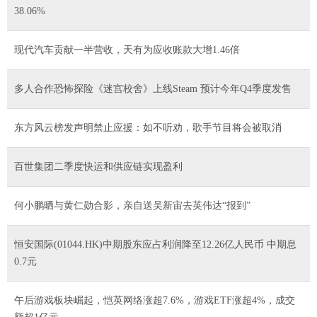
38.06%
现代汽车贡献一半营收，天有为应收账款大增1.46倍
多人合作恐怖探险《迷宫校舍》上线Steam 预计今年Q4季度发售
东方风云榜发声明禁止应援：如不听劝，歌手节目将会被取消
百世集团二季度快运和供应链实现盈利
何小鹏晒与黄仁勋合影，亲自送吴新宙去英伟达“报到”
恒安国际(01044.HK)中期股东应占利润降至12.26亿人民币 中期息
0.7元
午后游戏板块崛起，恺英网络涨超7.6%，游戏ETF涨超4%，成交