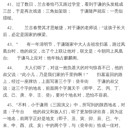
41、过了数日，兰古春恰巧又路过学堂，看到于谦的头发梳成
三岔，于是再次戏道：三角如架鼓； 于谦随声就应：一秃似
擂槌。
42、 兰古春赞其才思敏捷，对于谦的老师说：“这孩子长大
后，必定是国家的楝梁。
43、” 有一年清明节，于谦随家中大人去祖坟扫墓，路过凤
凰台时，他的叔父，出了个上联让他对，联文是：今朝同上凤凰
台; 于谦马上应对：他年独占麒麟阁。
44、 大人们听了，对这一抱负甚大的对句惊喜不已，他的
叔父说：“此小儿，乃是我们家的千里驹啊！” 扫墓返回的路
上，经过一座牌坊，上面写著三个字：癸辛街 于谦的叔父
说：这三个字的地名，前面两个字属天干（即甲、乙、丙、丁、
戊、己、庚、辛、壬、癸)，要对个地名对，恐怕不容易。
45、”不料，小于谦用（三国演义）中，所写到的陕西地名，对
道：子午台 他的叔父和族人们，听了更加惊讶欣喜，因为这
一地名，前两字正好是地支（即子、丑、寅、卯、辰、已、午、
未、申、酉、戌、亥）中的两个字，与（癸辛街）恰成一佳对。