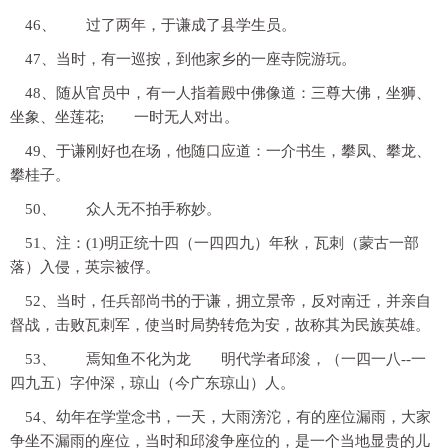
46、 过了两年，于谦成了县学生员。
47、当时，有一巡按，到他家乡的一座寺院游玩。
48、随从官员中，有一人指着殿中佛像道：三尊大佛，坐狮、
坐象、坐莲花; 一时无人对出。
49、于谦刚好也在场，他随口应道：一介书生，攀凤、攀龙、
攀桂子。
50、 众人无不拍手称妙。
51、注：(1)明正统十四（一四四九）年秋，瓦刺（蒙古一部
落）入侵，英宗被俘。
52、当时，任兵部尚书的于谦，拥立景帝，反对南迁，并亲自
督战，击败瓦刺军，使当时局势转危为安，故称其为民族英雄。
53、 焉知鱼不化为龙 明代学者邱浚，（一四一八--一
四九五）字仲深，琼山（今广东琼山）人。
54、幼年在学堂念书，一天，大雨滂沱，有的座位漏雨，大家
争坐不漏雨的座位，当时和邱浚争座位的，是一个当地显贵的儿