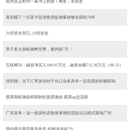
杭州亚运村内一幕冲上热搜！网友：有创意
真别囤了！仅茶卡盐湖食用盐储量就够全国吃70年
六经皆史而已_六经皆史
男子多次发帖挑衅交警，被拘留7天！
互联网50：融资净买入108.01万元，融资余额732.36万元（08-25）
优利德：当下汇率波动对于出口业务具有一定程度的积极影响
股票期权激励和限制性股票激励 股票qq交流群
广东首单！这一政策性农险保单增信贷款试点模式落地广州
国内商品期货夜盘收盘 棕榈油涨超2%