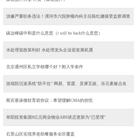
涉嫌严重职务违法！漯河市六院肿瘤内科主任陈红娜接受监察调查
碳达峰碳中和是什么意思（i will be back什么意思）
水处理迎政策利好 水处理龙头企业迎发展机遇
北京通州区私立学校哪个好？附入学条件
游戏防沉迷系统“防不住” 网易、雷霆、灵犀互娱、乐元素被点名
斯宾塞谈微软育碧协议：希望缓解CMA的担忧
阜阳投资集团8亿元商业物业ABS状态更新为“已受理”
石景山区实现养老助餐服务全区覆盖