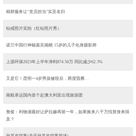
精耕服务让“党员担当”实至名归
钻戒照片实拍（红钻照片秀）
诺兰中国行神秘嘉宾揭晓 15岁的儿子化身摄影师
上源环保2023年上半年净利874.56万 同比减少62.3%
又是它！昆明一4岁男孩被咬后，两度昏厥…
南航承运国内首个赴澳大利亚出境旅游团
詹俊：利物浦最好让萨拉赫再留一年，如果换来八千万找替身来得
及？
孙某盗窃案(关于孙某盗窃案简述)