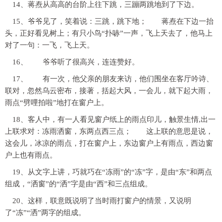
14、蒋焘从高高的台阶上往下跳，三蹦两跳地到了下边。
15、爷爷见了，笑着说：三跳，跳下地； 蒋焘在下边一抬
头，正好看见树上；有只小鸟“扑哧”一声，飞上天去了，他马上
对了一句：一飞，飞上天。
16、 爷爷听了很高兴，连连赞好。
17、 有一次，他父亲的朋友来访，他们围坐在客厅吟诗、
联对，忽然乌云密布，接著，括起大风，一会儿，就下起大雨，
雨点“劈哩拍啦”地打在窗户上。
18、客人中，有一人看见窗户纸上的雨点印儿，触景生情,出一
上联求对：冻雨洒窗，东两点西三点； 这上联的意思是说，
这会儿，冰凉的雨点，打在窗户上，东边窗户上有雨点，西边窗
户上也有雨点。
19、从文字上讲，巧就巧在“冻雨”的“冻”字，是由“东”和两点
组成，“洒窗”的“洒”字是由“西”和三点组成。
20、这样，联意既说明了当时雨打窗户的情景，又说明
了“冻”“洒”两字的组成。