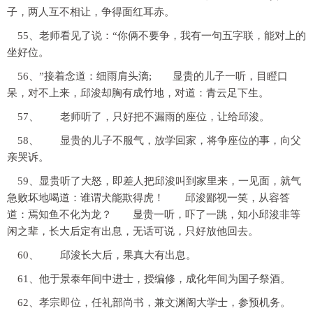
子，两人互不相让，争得面红耳赤。
55、老师看见了说：“你俩不要争，我有一句五字联，能对上的
坐好位。
56、”接着念道：细雨肩头滴; 显贵的儿子一听，目瞪口
呆，对不上来，邱浚却胸有成竹地，对道：青云足下生。
57、 老师听了，只好把不漏雨的座位，让给邱浚。
58、 显贵的儿子不服气，放学回家，将争座位的事，向父
亲哭诉。
59、显贵听了大怒，即差人把邱浚叫到家里来，一见面，就气
急败坏地喝道：谁谓犬能欺得虎！ 邱浚鄙视一笑，从容答
道：焉知鱼不化为龙？ 显贵一听，吓了一跳，知小邱浚非等
闲之辈，长大后定有出息，无话可说，只好放他回去。
60、 邱浚长大后，果真大有出息。
61、他于景泰年间中进士，授编修，成化年间为国子祭酒。
62、孝宗即位，任礼部尚书，兼文渊阁大学士，参预机务。