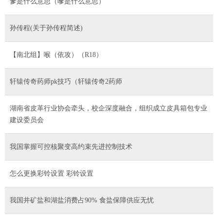
爹是什么意思（嗲是什么意思）
孙传程(关于孙传程简述)
【南北组】喉（依攻）（R18）
轩辕传奇药师pk技巧（轩辕传奇2药师
湖南省皮革行业协会牵头，校企深度融合，组织成立皮具箱包专业
建设委员会
我国掌握可控核聚变高约束先进控制技术
怎么更换彩铃设置 彩铃设置
我国井矿盐和湖盐消费占90% 食盐保障供应无忧