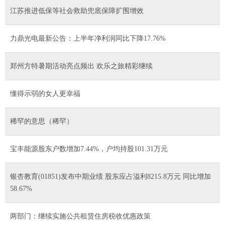
江苏推进低保等社会救助兜底保障扩围增效
力鼎光电最新公告：上半年净利润同比下降17.76%
郑州方特暑期活动亮点频出 欢乐之旅精彩继续
懂得示弱的女人更幸福
稀罕的意思（稀罕）
宝丰能源股东户数增加7.44%，户均持股101.31万元
银杏教育(01851)发布中期业绩 股东应占溢利8215.8万元 同比增加
58.67%
两部门：继续实施公共租赁住房税收优惠政策