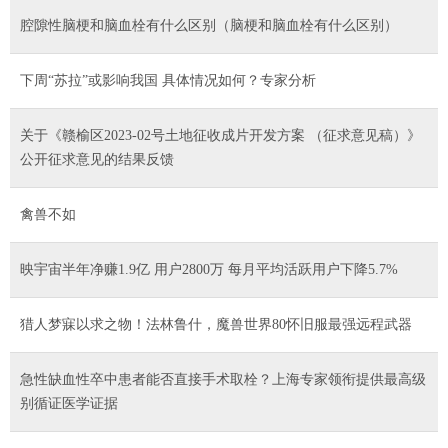
腔隙性脑梗和脑血栓有什么区别（脑梗和脑血栓有什么区别）
下周“苏拉”或影响我国 具体情况如何？专家分析
关于《赣榆区2023-02号土地征收成片开发方案 （征求意见稿）》
公开征求意见的结果反馈
禽兽不如
映宇宙半年净赚1.9亿 用户2800万 每月平均活跃用户下降5.7%
猎人梦寐以求之物！法林鲁什，魔兽世界80怀旧服最强远程武器
急性缺血性卒中患者能否直接手术取栓？上海专家领衔提供最高级
别循证医学证据