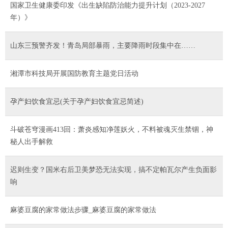
国家卫生健康委印发《出生缺陷防治能力提升计划（2023-2027
年）》
山东三预警齐发！青岛局部暴雨，主要降雨时段集中在……
湘潭市科技局开展国防教育主题党日活动
孕产妇饮食宜忌(关于孕产妇饮食宜忌简述)
斗破苍穹漫画413回：萧炎感知净莲妖火，不料被魂灭生禁锢，神
秘人出手解救
迟则生变？国米右后卫美梦恐无法实现，搞不定帕瓦尔产生负面影
响
麻婆豆腐的家常做法步骤_麻婆豆腐的家常做法