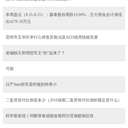
本周盘点（8.21-8.25）：森泰股份周跌19.69%，主力资金合计净流
出4279.10万元
昆明市五华区举行心肺复苏救治及AED使用技能竞赛
老编辑又和理想车主“吵”起来了？
可能
日产Juke轿车是时髦的跨界小
二套房首付比例是多少（2018成都二套房首付比例的规定是什么）
科学新发现丨间断禁食或能改善阿尔茨海默病症状