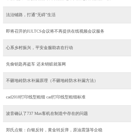
法治铺路，打通“无碍”生活
即将召开的IULTCS会议将不再提供在线视频会议服务
心系乡村振兴，平安金服助农在行动
先偷钥匙再盗车 还未销赃就落网
不砸地砖防水补漏原理（不砸地砖防水补漏方法）
cad2018打印线型粗细 cad打印线型粗细标准
波音确认了737 Max客机在制造中存在的问题
郑氏点银：白银反转，黄金转反弹，原油震荡等企稳