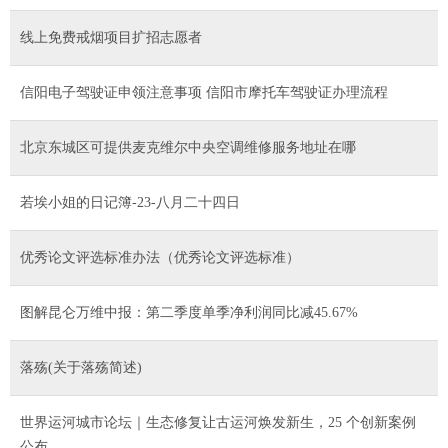
线上免费戒烟项目扩招志愿者
信阳电子驾驶证申领注意事项 信阳市摩托车驾驶证办理流程
北京东城区可提供麦克维尔中央空调维修服务地址在哪
若埃小姐的日记簿-23-八月二十四日
优秀论文评选标准办法（优秀论文评选标准）
图解昆仑万维中报：第二季度单季净利润同比减45.67%
落殇(关于落殇简述)
世界运河城市论坛｜生态修复让古运河焕发新生，25 个创新案例
公布