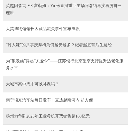
英超阿森纳 VS 富勒姆：Yo 米直播重回主场阿森纳再接再厉拼三
连胜
大英博物馆馆长因藏品流失事件宣布辞职
“讨人嫌”的共享按摩椅为何越安越多？记者起底背后生意经
为“银发族”撑起“关爱伞”——江苏银行北京望京支行提升适老化服
务水平
大城市高中周末可以补课吗？
南宁埌东汽车站每日发车！直达越南河内 超方便
扬州力争到2025年工业母机开票销售超160亿元