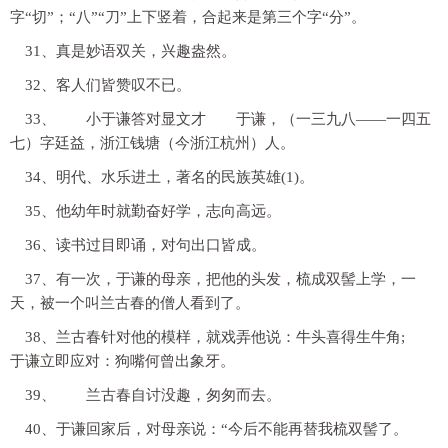
字“切”；“八”“刀”上下竖着，合起来是第三个字“分”。
31、真是妙语双关，兴趣盎然。
32、客人们皆赞叹不已。
33、 小于谦答对显文才 于谦，（一三九八——一四五
七）字廷益，浙江钱塘（今浙江杭州）人。
34、明代、水乐进土，著名的民族英雄(1)。
35、他幼年时就勤奋好学，志向高远。
36、读书过目即诵，对句出口皆成。
37、有一次，于谦的母亲，把他的头发，梳成双髻上学，一
天，被一个叫兰古春的僧人看到了。
38、兰古春针对他的模样，就戏弄他说：牛头喜得生牛角;
于谦立即应对：狗嘴何曾出象牙。
39、 兰古春自讨没趣，匆匆而去。
40、于谦回家后，对母亲说：“今后不能再替我梳双髻了。