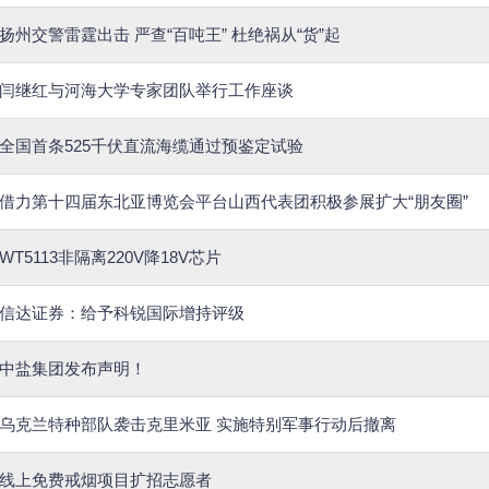
扬州交警雷霆出击 严查“百吨王” 杜绝祸从“货”起
​闫继红与河海大学专家团队举行工作座谈
全国首条525千伏直流海缆通过预鉴定试验
借力第十四届东北亚博览会平台山西代表团积极参展扩大“朋友圈”
WT5113非隔离220V降18V芯片
信达证券：给予科锐国际增持评级
中盐集团发布声明！
乌克兰特种部队袭击克里米亚 实施特别军事行动后撤离
线上免费戒烟项目扩招志愿者