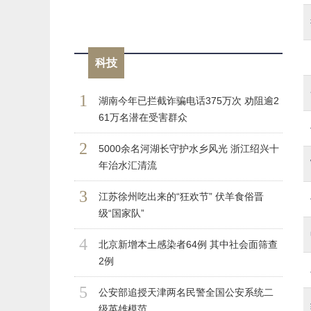
科技
1
湖南今年已拦截诈骗电话375万次 劝阻逾2
61万名潜在受害群众
2
5000余名河湖长守护水乡风光 浙江绍兴十
年治水汇清流
3
江苏徐州吃出来的“狂欢节” 伏羊食俗晋
级“国家队”
4
北京新增本土感染者64例 其中社会面筛查
2例
5
公安部追授天津两名民警全国公安系统二
级英雄模范