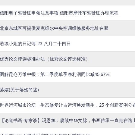
信阳电子驾驶证申领注意事项 信阳市摩托车驾驶证办理流程
北京东城区可提供麦克维尔中央空调维修服务地址在哪
若埃小姐的日记簿-23-八月二十四日
优秀论文评选标准办法（优秀论文评选标准）
图解昆仑万维中报：第二季度单季净利润同比减45.67%
落殇(关于落殇简述)
世界运河城市论坛｜生态修复让古运河焕发新生，25 个创新案例公
【论道书画·专家谈】冯恩旭：赓续中华文脉，书画传承一直走在路