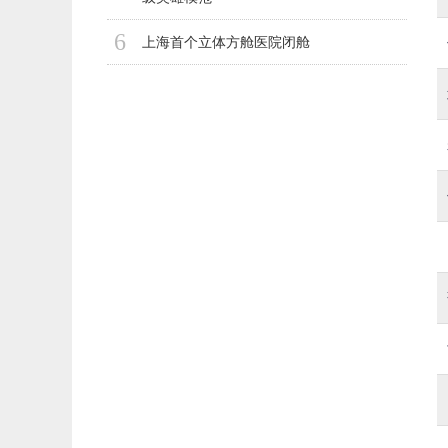
6
上海首个立体方舱医院闭舱