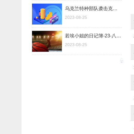
乌克兰特种部队袭击克里米亚 实施特别军事行动后撤离
2023-08-25
若埃小姐的日记簿-23-八月二十四日
2023-08-25