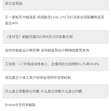
其它店受损
又一家航司大幅涨薪 美国航空(AAL.US)飞行员新合同薪酬将提高
超过46%
《支付宝》蚂蚁庄园2023年8月23日答案介绍
深圳市财政会计网官网 深圳财政局会计网继续教育查询
工信部：1-7月电信业务收入、总量同比分别增长6.2%和16.8%
湖北建立个体工商户诉求处理闭环管理机制
什么是公倍数和公约数 什么是公倍数什么是公约数
Python中字符串截取