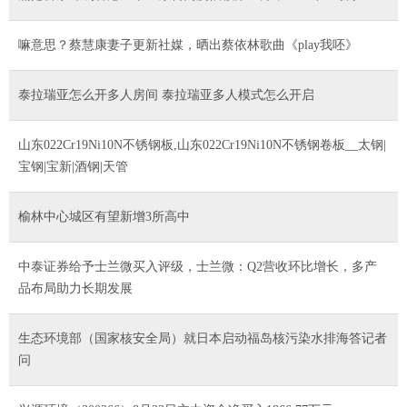
嘛意思？蔡慧康妻子更新社媒，晒出蔡依林歌曲《play我呸》
泰拉瑞亚怎么开多人房间 泰拉瑞亚多人模式怎么开启
山东022Cr19Ni10N不锈钢板,山东022Cr19Ni10N不锈钢卷板__太钢|
宝钢|宝新|酒钢|天管
榆林中心城区有望新增3所高中
中泰证券给予士兰微买入评级，士兰微：Q2营收环比增长，多产
品布局助力长期发展
生态环境部（国家核安全局）就日本启动福岛核污染水排海答记者
问