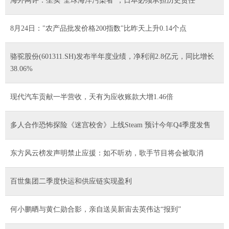
海外网评：坐实“全球海洋污染者”，日本必须承担历史责任
8月24日："农产品批发价格200指数"比昨天上升0.14个点
骆驼股份(601311.SH)发布半年度业绩，净利润2.8亿元，同比增长
38.06%
现代汽车贡献一半营收，天有为应收账款大增1.46倍
多人合作恐怖探险《迷宫校舍》上线Steam 预计今年Q4季度发售
东方风云榜发声明禁止应援：如不听劝，歌手节目将会被取消
百世集团二季度快运和供应链实现盈利
何小鹏晒与黄仁勋合影，亲自送吴新宙去英伟达“报到”