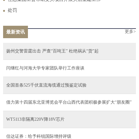
处罚
更多>
最新资讯
扬州交警雷霆出击 严查“百吨王” 杜绝祸从“货”起
​闫继红与河海大学专家团队举行工作座谈
全国首条525千伏直流海缆通过预鉴定试验
借力第十四届东北亚博览会平台山西代表团积极参展扩大“朋友圈”
WT5113非隔离220V降18V芯片
信达证券：给予科锐国际增持评级