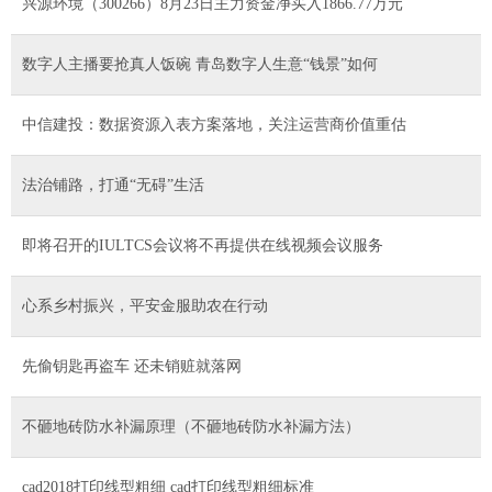
兴源环境（300266）8月23日主力资金净买入1866.77万元
数字人主播要抢真人饭碗 青岛数字人生意“钱景”如何
中信建投：数据资源入表方案落地，关注运营商价值重估
法治铺路，打通“无碍”生活
即将召开的IULTCS会议将不再提供在线视频会议服务
心系乡村振兴，平安金服助农在行动
先偷钥匙再盗车 还未销赃就落网
不砸地砖防水补漏原理（不砸地砖防水补漏方法）
cad2018打印线型粗细 cad打印线型粗细标准