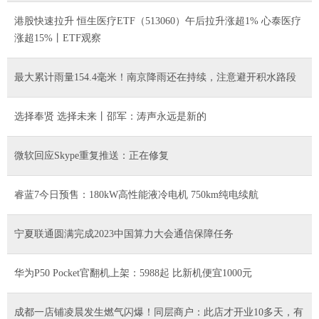
港股快速拉升 恒生医疗ETF（513060）午后拉升涨超1% 心泰医疗
涨超15%丨ETF观察
​最大累计雨量154.4毫米！南京降雨还在持续，注意避开积水路段
选择奉贤 选择未来丨邵军：涛声永远是新的
微软回应Skype重复推送：正在修复
睿蓝7今日预售：180kW高性能液冷电机 750km纯电续航
宁夏联通圆满完成2023中国算力大会通信保障任务
华为P50 Pocket官翻机上架：5988起 比新机便宜1000元
成都一店铺凌晨发生燃气闪爆！同层商户：此店才开业10多天，有