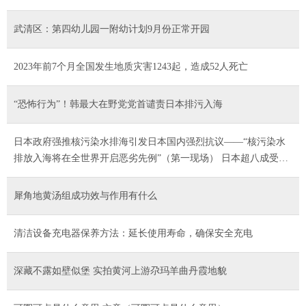
武清区：第四幼儿园一附幼计划9月份正常开园
2023年前7个月全国发生地质灾害1243起，造成52人死亡
“恐怖行为”！韩最大在野党党首谴责日本排污入海
日本政府强推核污染水排海引发日本国内强烈抗议——“核污染水
排放入海将在全世界开启恶劣先例”（第一现场） 日本超八成受访
者认为政府相关说明“不充分”
犀角地黄汤组成功效与作用有什么
清洁设备充电器保养方法：延长使用寿命，确保安全充电
深藏不露如壁似堡 实拍黄河上游尕玛羊曲丹霞地貌