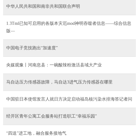
中华人民共和国和南非共和国联合声明
1.3Tml已知可启用的各版本灾厄mod神明吞噬者信息——综合信息
版—
中国电子竞技跑出“加速度”
央媒观豫丨河南息县：一碗酸辣粉激活县域大产业
马自达压力传感器故障，马自达3进气压力传感器在哪里
中国驻日本使馆发言人就日方决定启动福岛核污染水排海答记者问
经开区青年公寓工会服务站打造职工“幸福乐园”
“四送”进工地，融合服务接地气