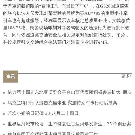
于严重超载超限的“百吨王”。而当日下午6时，在G328国道巡查
的联合执法人员发现刘某驾驶的号牌为苏AU**99的重型半挂牵
引车也有超载嫌疑，经称重显示该车核定总质量49吨，实载总质
量108.75吨。民警现场即刻对两名驾驶人的违法行为进行批评教
育，同时依照道路交通安全法相关规定对他们进行处罚、扣分，
并按规定移交交通综合执法部门对涉案企业进行处罚。
更多>
资讯
借力第十四届东北亚博览会平台山西代表团积极参展扩大“朋友
圈”
乌克兰特种部队袭击克里米亚 实施特别军事行动后撤离
若埃小姐的日记簿-23-八月二十四日
世界运河城市论坛｜生态修复让古运河焕发新生，25 个创新案
例公布
住总集团工会帮助受灾项目开展灾后重建工作