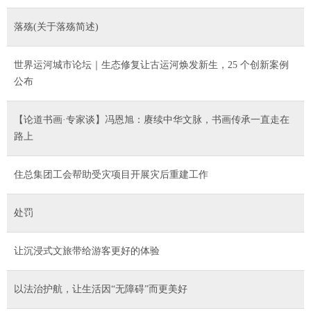
落殇(关于落殇简述)
世界运河城市论坛｜生态修复让古运河焕发新生，25 个创新案例
公布
【论道书画·专家谈】冯恩旭：赓续中华文脉，书画传承一直走在
路上
住总集团工会帮助受灾项目开展灾后重建工作
处罚
让沉浸式文旅带给游客更好的体验
以法治护航，让生活因“无障碍”而更美好