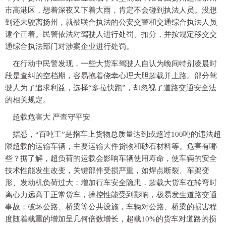
市高港区，想着深夜又下着大雨，肯定不会碰到执法人员。没想
到还未驶离扬州，就被联合执法的公安交警和交通综合执法人员
逮个正着。民警依法对驾驶人进行处罚、扣分，并按规定移交交
通综合执法部门对涉案企业进行处罚。
在行动中民警发现，一些大货车驾驶人自认为晚间特别凌晨时
段是查纠的空档期，容易抱着侥幸心理大胆超载并上路。部分驾
驶人为了追求利益，选择“多拉快跑”，却忽视了道路交通安全法
的相关规定。
超载危害大 严查守平安
据悉，“百吨王”是指车上货物总质量达到或超过100吨的违法超
限超载的运输车辆，主要运输大件货物和砂石材料等。危害有哪
些？据了解，超负荷的运载会影响车辆使用寿命，使车辆的安全
技术性能发生改变，关键部件受损严重，如焊点断裂、车架变
形、发动机负荷过大；增加行车安全隐患，超载大货车在转弯时
离心力远高于正常货车，操控性能受到影响，极易发生道路交通
事故；破坏公路、桥梁等公共设施，车辆对公路、桥梁的损害程
度随着载重的增加呈几何倍数增长，超载10%的货车对道路的损