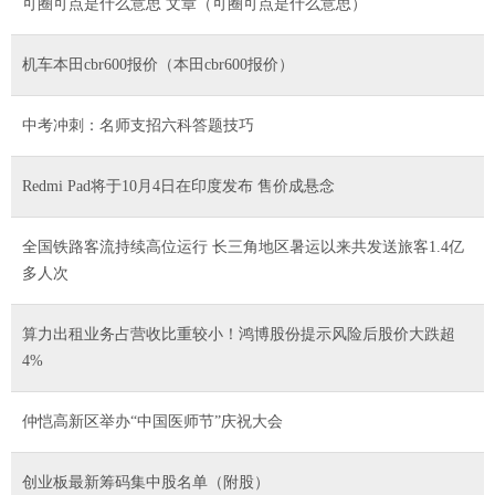
可圈可点是什么意思 文章（可圈可点是什么意思）
机车本田cbr600报价（本田cbr600报价）
中考冲刺：名师支招六科答题技巧
Redmi Pad将于10月4日在印度发布 售价成悬念
全国铁路客流持续高位运行 长三角地区暑运以来共发送旅客1.4亿
多人次
算力出租业务占营收比重较小！鸿博股份提示风险后股价大跌超
4%
仲恺高新区举办“中国医师节”庆祝大会
创业板最新筹码集中股名单（附股）