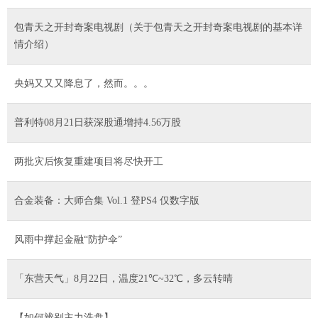
包青天之开封奇案电视剧（关于包青天之开封奇案电视剧的基本详
情介绍）
​央妈又又又降息了，然而。。。
普利特08月21日获深股通增持4.56万股
两批灾后恢复重建项目将尽快开工
合金装备：大师合集 Vol.1 登PS4 仅数字版
风雨中撑起金融“防护伞”
「东营天气」8月22日，温度21℃~32℃，多云转晴
【如何辨别主力洗盘】