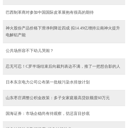
巴西制革商对参加中国国际皮革展抱有很高的期待
神火股份产品价格下滑净利降近四成 拟14.49亿增持云南神火提升
电解铝产能
公共场所容不下幼儿哭闹？
忍无可忍！C罗半场结束后向裁判表达不满，推了一把想合影的人
日本东京电力公司公布第一批核污染水排放计划
山东枣庄调整公积金政策：多子女家庭最高贷款额度60万元
国海证券：市场企稳尚有待观察，切忌盲目抄底