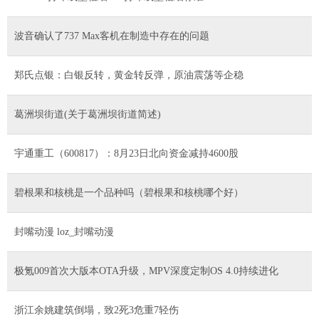
波音确认了737 Max客机在制造中存在的问题
郑氏点银：白银反转，黄金转反弹，原油震荡等企稳
葛洲坝街道(关于葛洲坝街道简述)
宇通重工（600817）：8月23日北向资金减持4600股
碧根果和核桃是一个品种吗（碧根果和核桃哪个好）
封嘴动漫 loz_封嘴动漫
极氪009首次大版本OTA升级，MPV深度定制OS 4.0持续进化
浙江余姚建筑倒塌，致2死3危重7轻伤