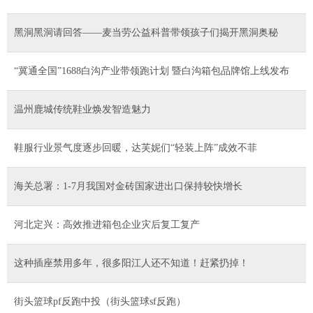
黑洞黑洞请回答——麦当劳公益科普带领孩子们揭开黑洞奥秘
“冀通全国”1688白沟产业带领跑计划 暨白沟箱包品牌馆上线发布
温州鹿城传统鞋业焕发智造魅力
鞋服行业景气度逐步回暖，达芙妮们“轻装上阵”成效不菲
海关总署：1-7月我国对金砖国家进出口保持较快增长
河北定兴：高效推进箱包企业灾后复工复产
这种插座禁用多年，很多阳江人还不知道！赶紧扔掉！
街头篮球pf反跑中投（街头篮球sf反跑）