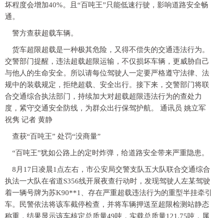
坏程度会增加40%。且“百吨王”只能低速行驶，影响道路安全畅
通。
警方查获超载车辆。
货车超限超载是一种极其危险，又得不偿失的交通违法行为。
交警部门提醒，违法超载超限运输，不仅损坏车辆，更威胁自己
与他人的生命安全。所以请每位驾驶人一定要严格遵守法律、法
规中的装载规定，拒绝超载、安全出行。接下来，交警部门将联
合交通综合执法部门，持续加大对超载超限违法行为的查处力
度，紧守交通安全防线，为群众出行保驾护航。 通讯员 姚立军
祝隽 记者 黄静
查获“百吨王” 处罚“没商量”
“百吨王”犹如公路上的定时炸弹，给道路安全带来严重隐患。
8月17日凌晨1点左右，市公安局交警支队五大队联合交通综合
执法一大队在省道S356线开展夜查行动时，发现驾驶人左某驾驶
着一辆号牌为苏K90**1、存在严重超载违法行为的重型半挂牵引
车。民警依法将该车截停检查，并将车辆押送至超限检测站静态
称重，结果显示该车核定总质量49吨，实载总质量121.75吨，属