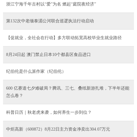
浙江宁海千年古村以“爱”为名 燃起“庭院夜经济”
第132次中老缅泰湄公河联合巡逻执法行动启动
【促就业，全社会在行动】多方联动拓宽高校毕业生就业路径
8月24日起 澳门禁止日本10个都县区食品进口
纪伯伦是什么派作家（纪伯伦）
600 亿赛道七夕难破局？腾讯、三七、叠纸新游扎堆，下半年还能
怎么卷？
科普日历｜秋老虎来袭，如何养生一步到位？
中炬高新（600872）8月22日主力资金净卖出304.07万元