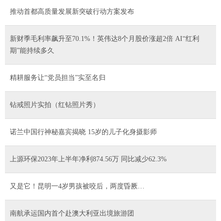
推动首都高质量发展新突破行动方案发布
新财季毛利率飙升至70.1%！英伟达8个月股价涨超2倍 AI“红利
期”能持续多久
精耕服务让“党员担当”实至名归
钻戒照片实拍（红钻照片秀）
诺兰中国行神秘嘉宾揭晓 15岁的儿子化身摄影师
上源环保2023年上半年净利874.56万 同比减少62.3%
又是它！昆明一4岁男孩被咬后，两度昏厥…
南航承运国内首个赴澳大利亚出境旅游团