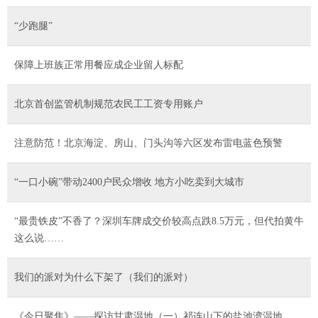
“少跑腿”
保障上班族正常用餐应成企业留人标配
北京首创监管机制规范农民工工资专用账户
注意防范！北京海淀、房山、门头沟等六区发布雷电蓝色预警
“一口小碗”带动2400户民众增收 地方小吃卖到大城市
“最贵铁皮”不香了？深圳车牌成交价较高点跌8.5万元，但代拍黄牛
这么说……
我们的派对为什么下架了（我们的派对）
《今日聚焦》——探访甘肃湿地（一）祁连山下的盐池湾湿地