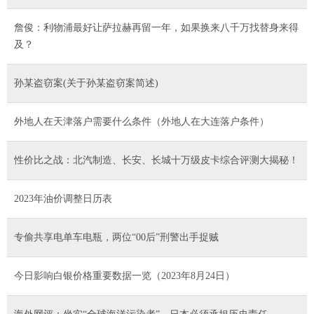
詹俊：利物浦最好让萨拉赫再留一年，如果换来八千万找替身来得
及？
孙某盗窃案(关于孙某盗窃案简述)
外地人在天津落户需要什么条件（外地人在大连落户条件）
性价比之战：北汽制造、长安、长城十万级皮卡综合评测大揭秘！
2023年油价调整日历表
专偷共享电单车电瓶，两位“00后”刑警出手捉贼
今日影响白银价格重要数据一览（2023年8月24日）