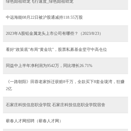
绿色始祖幼龙飞行速度_绿色始祖幼龙
中远海能08月22日被沪股通减持118.55万股
2023年A股铅金属龙头上市公司有哪些？（2023/8/23）
看好“政策底”布局“黄金坑”，股票私募基金坚守中高仓位
同益中上半年净利润为9542万，同比增长26.71%
《一路朝阳》田蓉老家拆迁获赔8千万，全款买下8套金珑湾，狂赚
2亿
石家庄科技信息职业学院 石家庄科技信息职业学院宿舍
蕲春人才网招聘（蕲春人才网）