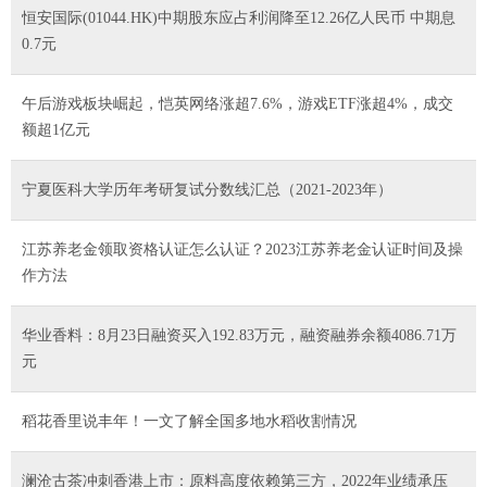
恒安国际(01044.HK)中期股东应占利润降至12.26亿人民币 中期息
0.7元
午后游戏板块崛起，恺英网络涨超7.6%，游戏ETF涨超4%，成交
额超1亿元
宁夏医科大学历年考研复试分数线汇总（2021-2023年）
江苏养老金领取资格认证怎么认证？2023江苏养老金认证时间及操
作方法
华业香料：8月23日融资买入192.83万元，融资融券余额4086.71万
元
稻花香里说丰年！一文了解全国多地水稻收割情况
澜沧古茶冲刺香港上市：原料高度依赖第三方，2022年业绩承压