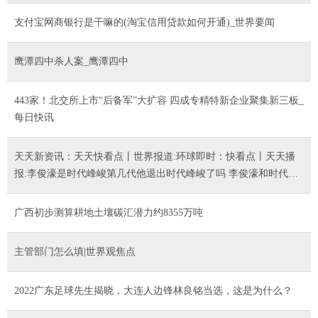
支付宝网商银行是干嘛的(淘宝信用贷款如何开通)_世界要闻
鹰潭四中杀人案_鹰潭四中
443家！北交所上市“后备军”大扩容 四成专精特新企业聚集新三板_
每日快讯
天天新资讯：天天快看点丨世界报道:环球即时：快看点丨天天播
报:李俊濠是时代峰峻第几代他退出时代峰峻了吗 李俊濠和时代少
年团的关系是什么 环球百事通|每日关注_最新消息 天天视讯
广西初步测算耕地土壤碳汇潜力约8355万吨
主管部门怎么填|世界观焦点
2022广东足球先生揭晓，大连人边锋林良铭当选，这是为什么？