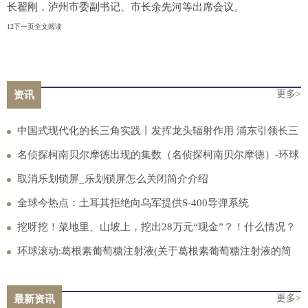
长翟刚，泸州市委副书记、市长余先河等出席会议。
12下一页全文阅读
更多>
资讯
中国式现代化的长三角实践丨发挥龙头辐射作用 浦东引领长三
角科创共同体建设 热议
名侦探柯南贝尔摩德出现的集数（名侦探柯南贝尔摩德）-环球
观焦点
取消乐划锁屏_乐划锁屏怎么关闭简介介绍
全球今热点：土耳其拒绝向乌军提供S-400导弹系统
挖呀挖！菜地里、山坡上，挖出28万元“现金”？！什么情况？
消息
环球滚动:葛根素葡萄糖注射液(关于葛根素葡萄糖注射液的简
介)
更多>
最新资讯