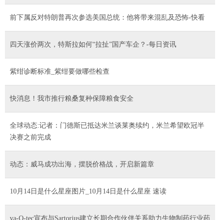
前下属反对特朗普再次参选美国总统：他将带来混乱及恐怖-快看
四天涨价两次，特斯拉如何“拉扯”国产车企？-每日资讯
紫绀诊断标准_紫绀要做哪些检查
快消息！我市推行粮桑复种保障粮食安全
全球动态:记者：门德斯已抵达米兰谈莱奥续约，米兰希望欧冠半
决赛之前完成
动态：威马成功出海，摆脱价格战，开启新篇章
10月14日是什么星座图片_10月14日是什么星座 速读
va-Q-tec宣布与Sartorius建立长期合作伙伴关系助力生物制药行业药