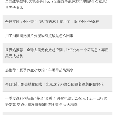
全面战争战锤3大地图是什么（全面战争战锤3大地图是什么意思）
世界快资讯
全球实时：创业奋斗 “就”在吉林丨黄小宝：返乡创业报桑梓
用了消糜阴泡腾片分泌物有点酸是怎么回事
世界热推荐：全球去美元化掀起浪潮，IMF公布一个坏消息：弃用
美元成趋势
热推荐：夏季养生小妙招：午睡早起防溺水
今日热门!别去植物园啦！北京这个郊野公园藏着绝美的猥实花
一季度盈利创新高 “茅台”又香了 外资抢筹近20亿元！五一出行强
势复苏 交通运输板块获5周连续增持-天天精选