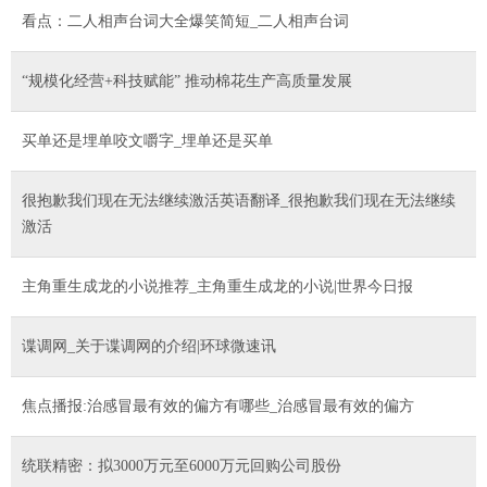
看点：二人相声台词大全爆笑简短_二人相声台词
“规模化经营+科技赋能” 推动棉花生产高质量发展
买单还是埋单咬文嚼字_埋单还是买单
很抱歉我们现在无法继续激活英语翻译_很抱歉我们现在无法继续
激活
主角重生成龙的小说推荐_主角重生成龙的小说|世界今日报
谍调网_关于谍调网的介绍|环球微速讯
焦点播报:治感冒最有效的偏方有哪些_治感冒最有效的偏方
统联精密：拟3000万元至6000万元回购公司股份