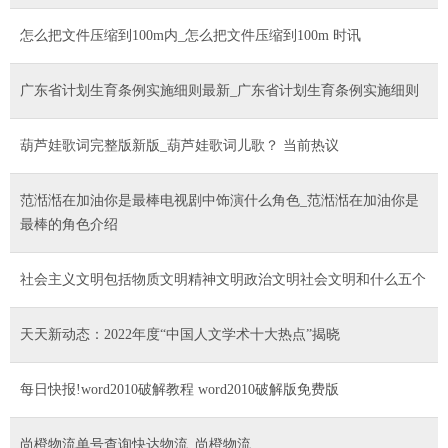
怎么把文件压缩到100m内_怎么把文件压缩到100m 时讯
广东省计划生育条例实施细则最新_广东省计划生育条例实施细则
葫芦娃歌词完整版新版_葫芦娃歌词儿歌？ 当前热议
范湉湉在加油你是最棒电视剧中饰演什么角色_范湉湉在加油你是
最棒的角色介绍
社会主义文明包括物质文明精神文明政治文明社会文明和什么五个
天天新动态：2022年度“中国人文学术十大热点”揭晓
每日快报!word2010破解教程 word2010破解版免费版
尚橙物流单号查询快达物流_尚橙物流