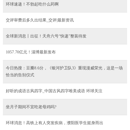
环球速递！不勃起吃什么药啊
交评审费后多久出结果_交评|最新资讯
全球新消息丨出征！天舟六号“快递”整装待发
1057.70亿元！淄博最新发布
今日热搜：豆瓣8.6分，《银河护卫队3》重现漫威荣光，这是一场
恰当的告别仪式
好听的成语古风四字_中国古风四字唯美成语 环球关注
坐月子期间不宜吃老母鸡吗?
环球消息！高铁上有人突发疾病，濮阳医学生挺身而出