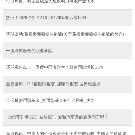
每日焦点！我国建成最大规模动力电池产业体系
热点！4070伴侣？AOC2K170Hz显示器1799
环球滚动:葛根素葡萄糖注射液(关于葛根素葡萄糖注射液的简介)
一所跨界融合的职业学院
环球观焦点：一季度中国海洋生产总值同比增长5.1%
魔兽世界1.12.1盗贼闷棍宏_抓贼闷棍宏 世界观焦点
什么是货币型基金_货币型基金有什么用处_热文
【e汽车】曝员工“被放假”，爱驰汽车真的要倒闭了吗？
每日视讯：中国人的价值观深受孔子思想的影响_中国人的价值观