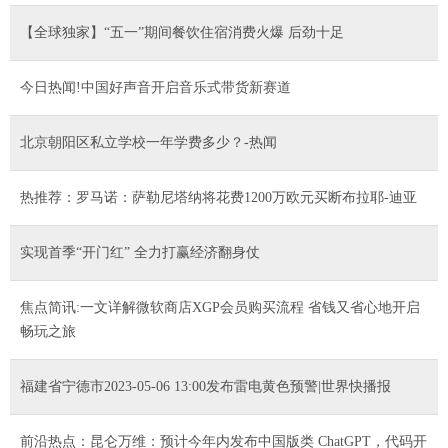
【全球独家】“五一”期间餐饮住宿消费火爆 后劲十足
今日热闻!中国好声音开启音乐式带货新赛道
北京朝阳区私立学校一年学费多少？-热闻
热推荐：罗马诺：萨勒尼塔纳将花费1200万欧元买断布拉耶-迪亚
实现首季“开门红” 全力打赢经济翻身仗
焦点简讯:一文详解微软商店XGP会员购买流程 省钱又省心地开启
畅玩之旅
福建省宁德市2023-05-06 13:00发布雷电黄色预警|世界快播报
前沿热点：昆仑万维：预计今年内发布中国版类 ChatGPT，代码开