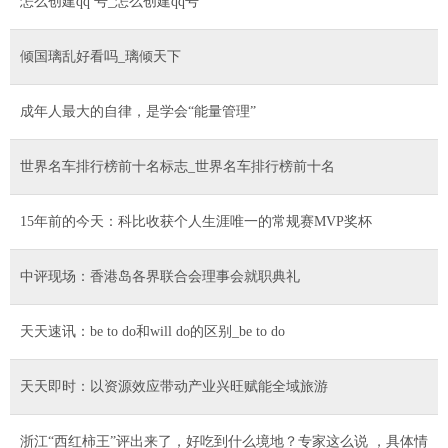
怎么创建qq 号_怎么创建qq号
倾国璃乱好看吗_璃倾天下
成年人最大的自律，是学会“能量管理”
世界名车排行榜前十名标志_世界名车排行榜前十名
15年前的今天：科比收获个人生涯唯一的常规赛MVP奖杯
中评现场：香港岛各界联合会理事会就职典礼
天天速讯：be to do和will do的区别_be to do
天天即时：以资源效应带动产业兴旺赋能全域旅游
浙江“西红柿王”评出来了，好吃到什么境地？专家这么说 ，具体情