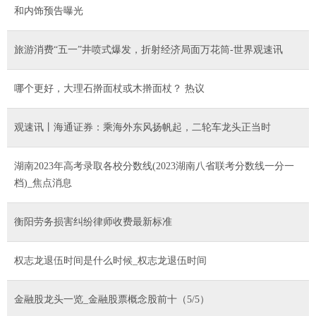
和内饰预告曝光
旅游消费“五一”井喷式爆发，折射经济局面万花筒-世界观速讯
哪个更好，大理石擀面杖或木擀面杖？ 热议
观速讯丨海通证券：乘海外东风扬帆起，二轮车龙头正当时
湖南2023年高考录取各校分数线(2023湖南八省联考分数线一分一
档)_焦点消息
衡阳劳务损害纠纷律师收费最新标准
权志龙退伍时间是什么时候_权志龙退伍时间
金融股龙头一览_金融股票概念股前十（5/5）