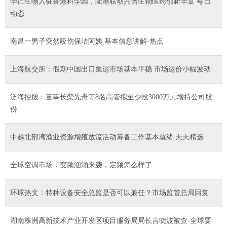
华芢生物入驻香港科学园，陆港联动共谱生物医药创新华章 每日
动态
南昌一男子突然咬伤保洁阿姨 基本信息讲解-热点
上海航交所：假期中国出口集运市场基本平稳 市场运价小幅波动
泛海控股：董事长栾先舟等8名高管拟至少投3000万元增持公司股
份
中越北部湾渔业资源增殖放流活动筹备工作基本就绪 天天精选
全球空调市场：变频汹涌来袭，定频怎么样了
环球热文：特种设备安全总监是否可以兼任？市场监管总局回复
​湖南株洲高新技术产业开发区项目服务局局长言晓波被查-全球要