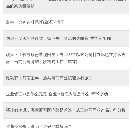
品的高质量运输
白林：义务造林添新绿|环球热闻
劝你不要买的网红款，撕下热门款式的伪面具_世界新要闻
观天下！牧原股份董秘回复：自2022年以来公司料肉比也在持续改
善，当前公司育肥阶段料肉比在2.9左右
微动态丨河南宝丰：渔具电商产业赋能乡村振兴
企业管理7s是什么意思_企业7s管理内容是什么_环球滚动
环球微速讯：哪家百万医疗险是首选？从三款不同的产品进行分析
特斯拉涨价，是为了更好的降价吗？