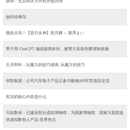
滚动：北京跨区小升初开始办理
放归珍稀鸟
视焦点讯！【昔日女神】悠月舞 -- 瀧澤まい
男子用 ChatGPT 编假新闻牟利，被警方采取刑事强制措施
天天即时：玩魔方的技巧规律_玩魔方的技巧
华阳集团：公司汽车电子产品正参与极氪009车型项目交流
宪法的核心内容是什么
凡拓数创：已建设部分虚拟博物馆，为国家博物馆、国家大剧院提
供虚拟数智人产品-世界热文