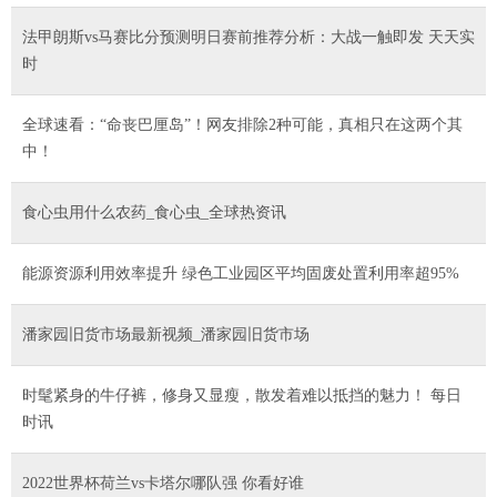
法甲朗斯vs马赛比分预测明日赛前推荐分析：大战一触即发 天天实
时
全球速看：“命丧巴厘岛”！网友排除2种可能，真相只在这两个其
中！
食心虫用什么农药_食心虫_全球热资讯
能源资源利用效率提升 绿色工业园区平均固废处置利用率超95%
潘家园旧货市场最新视频_潘家园旧货市场
时髦紧身的牛仔裤，修身又显瘦，散发着难以抵挡的魅力！ 每日
时讯
2022世界杯荷兰vs卡塔尔哪队强 你看好谁