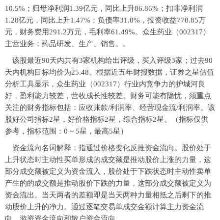
10.5%；归母净利润1.39亿元，同比上升86.86%；扣非净利润
1.28亿元，同比上升1.47%；负债率31.0%，投资收益770.85万
元，财务费用291.2万元，毛利率61.49%。众生药业（002317）
主营业务：药品研发、生产、销售。。
该股最近90天内共有3家机构给出评级，买入评级3家；过去90
天内机构目标均价为25.48。根据近五年财报数据，证券之星估值
分析工具显示，众生药业（002317）行业内竞争力的护城河良
好，盈利能力较差，营收成长性较差。财务可能有隐忧，须重点
关注的财务指标包括：应收账款/利润率、经营现金流/利润率。该
股好公司指标2星，好价格指标2星，综合指标2星。（指标仅供
参考，指标范围：0 ~ 5星，最高5星）
资金流向名词解释：指通过价格变化反推资金流向。股价处于
上升状态时主动性买单形成的成交额是推动股价上涨的力量，这
部分成交额被定义为资金流入，股价处于下跌状态时主动性卖单
产生的的成交额是推动股价下跌的力量，这部分成交额被定义为
资金流出。当天两者的差额即是当天两种力量相抵之后剩下的推
动股价上升的净力。通过逐笔交易单成交金额计算主力资金流
向、游资资金流向和散户资金流向。