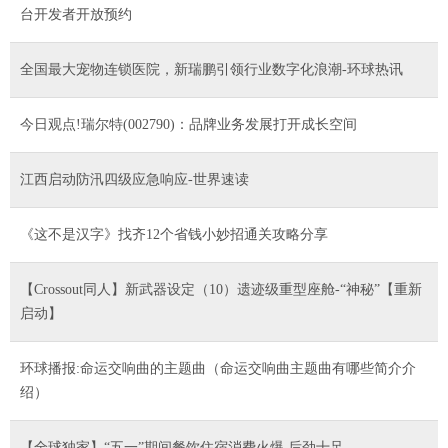
台开发者开放预约
全国最大宠物连锁医院，新瑞鹏引领行业数字化浪潮-环球热讯
今日观点!瑞尔特(002790)：品牌业务发展打开成长空间
江西启动防汛四级应急响应-世界速读
《这不是汉字》找齐12个省钱小妙招通关攻略分享
【Crossout同人】新武器设定（10）遗迹级重型座舱-“神秘”【重新
启动】
环球播报:命运交响曲的主题曲（命运交响曲主题曲有哪些简介介
绍）
【全球独家】“五一”期间餐饮住宿消费火爆 后劲十足