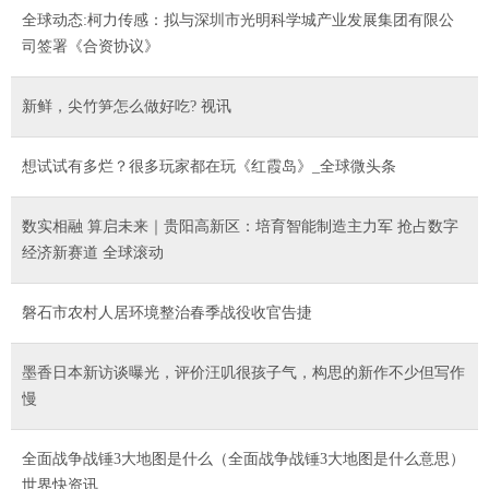
全球动态:柯力传感：拟与深圳市光明科学城产业发展集团有限公
司签署《合资协议》
新鲜，尖竹笋怎么做好吃? 视讯
想试试有多烂？很多玩家都在玩《红霞岛》_全球微头条
数实相融 算启未来｜贵阳高新区：培育智能制造主力军 抢占数字
经济新赛道 全球滚动
磐石市农村人居环境整治春季战役收官告捷
墨香日本新访谈曝光，评价汪叽很孩子气，构思的新作不少但写作
慢
全面战争战锤3大地图是什么（全面战争战锤3大地图是什么意思）
世界快资讯