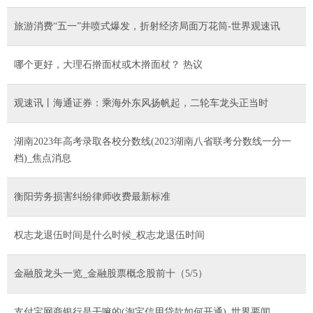
旅游消费“五一”井喷式爆发，折射经济局面万花筒-世界观速讯
哪个更好，大理石擀面杖或木擀面杖？ 热议
观速讯丨海通证券：乘海外东风扬帆起，二轮车龙头正当时
湖南2023年高考录取各校分数线(2023湖南八省联考分数线一分一
档)_焦点消息
衡阳劳务损害纠纷律师收费最新标准
权志龙退伍时间是什么时候_权志龙退伍时间
金融股龙头一览_金融股票概念股前十（5/5）
支付宝网商银行是干嘛的(淘宝信用贷款如何开通)_世界要闻