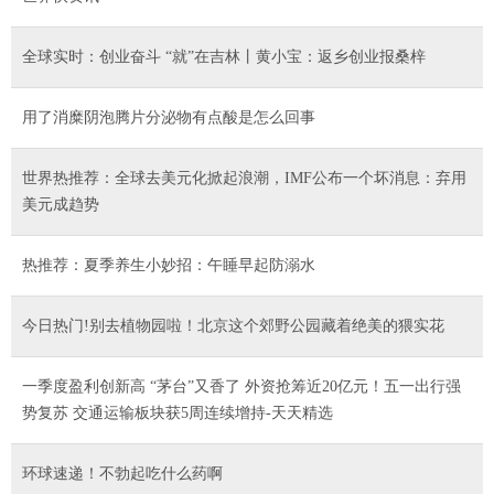
全球实时：创业奋斗 “就”在吉林丨黄小宝：返乡创业报桑梓
用了消糜阴泡腾片分泌物有点酸是怎么回事
世界热推荐：全球去美元化掀起浪潮，IMF公布一个坏消息：弃用
美元成趋势
热推荐：夏季养生小妙招：午睡早起防溺水
今日热门!别去植物园啦！北京这个郊野公园藏着绝美的猥实花
一季度盈利创新高 “茅台”又香了 外资抢筹近20亿元！五一出行强
势复苏 交通运输板块获5周连续增持-天天精选
环球速递！不勃起吃什么药啊