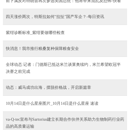
前下属反对特朗普再次参选美国总统：他将带来混乱及恐怖-快看
四天涨价两次，特斯拉如何“拉扯”国产车企？-每日资讯
紫绀诊断标准_紫绀要做哪些检查
快消息！我市推行粮桑复种保障粮食安全
全球动态:记者：门德斯已抵达米兰谈莱奥续约，米兰希望欧冠半
决赛之前完成
动态：威马成功出海，摆脱价格战，开启新篇章
10月14日是什么星座图片_10月14日是什么星座 速读
va-Q-tec宣布与Sartorius建立长期合作伙伴关系助力生物制药行业药
品的高质量运输