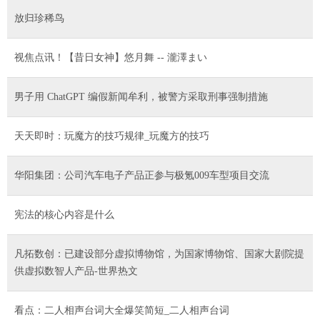
放归珍稀鸟
视焦点讯！【昔日女神】悠月舞 -- 瀧澤まい
男子用 ChatGPT 编假新闻牟利，被警方采取刑事强制措施
天天即时：玩魔方的技巧规律_玩魔方的技巧
华阳集团：公司汽车电子产品正参与极氪009车型项目交流
宪法的核心内容是什么
凡拓数创：已建设部分虚拟博物馆，为国家博物馆、国家大剧院提
供虚拟数智人产品-世界热文
看点：二人相声台词大全爆笑简短_二人相声台词