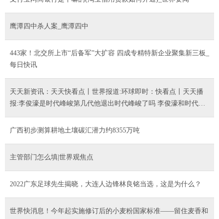
鹰潭四中杀人案_鹰潭四中
443家！北交所上市“后备军”大扩容 四成专精特新企业聚集新三板_
每日快讯
天天新资讯：天天快看点丨世界报道:环球即时：快看点丨天天播
报:李俊濠是时代峰峻第几代他退出时代峰峻了吗 李俊濠和时代少
年团的关系是什么 环球百事通|每日关注_最新消息 天天视讯
广西初步测算耕地土壤碳汇潜力约8355万吨
主管部门怎么填|世界观焦点
2022广东足球先生揭晓，大连人边锋林良铭当选，这是为什么？
世界快消息！今年起实施修订后的小麦粉国家标准——留住麦香和