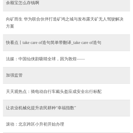
余额宝怎么存钱啊
向矿而生 华为联合伙伴打造矿鸿之城与发布露天矿无人驾驶解决
方案
快看点丨take care of造句简单带翻译_take care of造句
法媒：中国仙侠剧吸睛全球，因为敦煌——
加强监管
天天观热点：骑电动自行车戴头盔应成安全出行标配
让农业机械化提升农民耕种“幸福指数”
滚动：北京跨区小升初开始办理