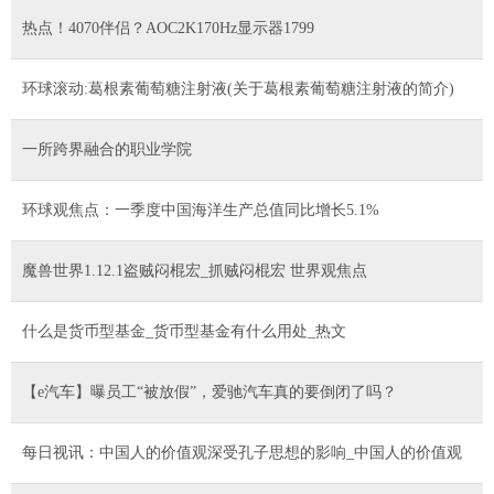
热点！4070伴侣？AOC2K170Hz显示器1799
环球滚动:葛根素葡萄糖注射液(关于葛根素葡萄糖注射液的简介)
一所跨界融合的职业学院
环球观焦点：一季度中国海洋生产总值同比增长5.1%
魔兽世界1.12.1盗贼闷棍宏_抓贼闷棍宏 世界观焦点
什么是货币型基金_货币型基金有什么用处_热文
【e汽车】曝员工“被放假”，爱驰汽车真的要倒闭了吗？
每日视讯：中国人的价值观深受孔子思想的影响_中国人的价值观