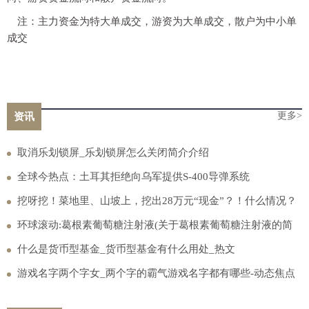
注：主力资金为特大单成交，游资为大单成交，散户为中小单
成交
更多>
资讯
取消乐划锁屏_乐划锁屏怎么关闭简介介绍
全球今热点：土耳其拒绝向乌军提供S-400导弹系统
挖呀挖！菜地里、山坡上，挖出28万元“现金”？！什么情况？
消息
环球滚动:葛根素葡萄糖注射液(关于葛根素葡萄糖注射液的简
介)
什么是货币型基金_货币型基金有什么用处_热文
游戏名字两个字女_两个字的霸气游戏名字都有哪些-动态焦点