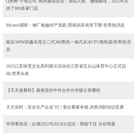
Q房网“子母公司”两则通知背后：深陷欠薪、撤铺困境，2022年关
掉了800多家门店
Mysteel调研：钢厂检修控产加剧 西南供应有所下降 世界热消息
能压340W的鑫谷昆仑二代360黑色一体式水冷CPU散热器|世界热消
息
2023江苏体育文化系列展示活动在江苏省五台山体育中心正式启
动-世界头条
【天天速看料】最便宜的中外合作办学硕士有哪些
天天实时：安全生产企业”行 | 拿出看家本领 决胜消防知识竞赛
环球看热讯：白酒2022与2023Q1总结：势能下压 分化明显