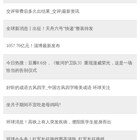
交评审费后多久出结果_交评|最新资讯
全球新消息丨出征！天舟六号“快递”整装待发
1057.70亿元！淄博最新发布
今日热搜：豆瓣8.6分，《银河护卫队3》重现漫威荣光，这是一场
恰当的告别仪式
好听的成语古风四字_中国古风四字唯美成语 环球关注
坐月子期间不宜吃老母鸡吗?
环球消息！高铁上有人突发疾病，濮阳医学生挺身而出
环球今头条！红军长征路线图高清版_红军长征路线