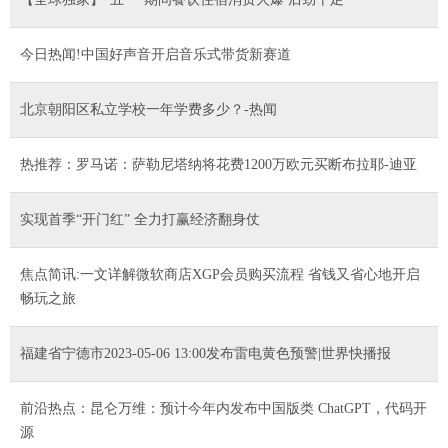
今日热闻!中国好声音开启音乐式带货新赛道
北京朝阳区私立学校一年学费多少？-热闻
热推荐：罗马诺：萨勒尼塔纳将花费1200万欧元买断布拉耶-迪亚
实现首季“开门红” 全力打赢经济翻身仗
焦点简讯:一文详解微软商店XGP会员购买流程 省钱又省心地开启
畅玩之旅
福建省宁德市2023-05-06 13:00发布雷电黄色预警|世界快播报
前沿热点：昆仑万维：预计今年内发布中国版类 ChatGPT，代码开
源