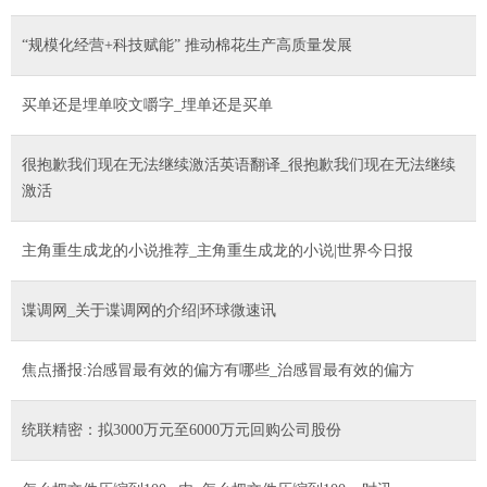
“规模化经营+科技赋能” 推动棉花生产高质量发展
买单还是埋单咬文嚼字_埋单还是买单
很抱歉我们现在无法继续激活英语翻译_很抱歉我们现在无法继续
激活
主角重生成龙的小说推荐_主角重生成龙的小说|世界今日报
谍调网_关于谍调网的介绍|环球微速讯
焦点播报:治感冒最有效的偏方有哪些_治感冒最有效的偏方
统联精密：拟3000万元至6000万元回购公司股份