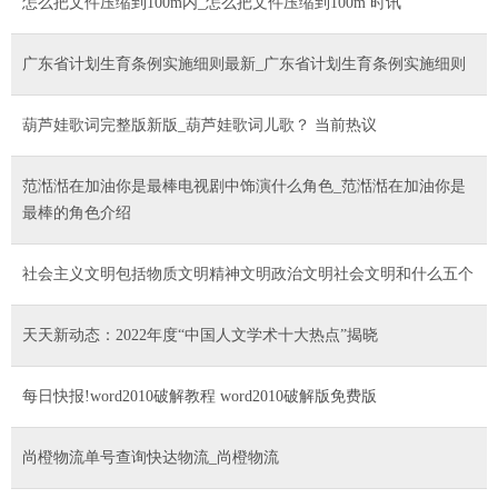
怎么把文件压缩到100m内_怎么把文件压缩到100m 时讯
广东省计划生育条例实施细则最新_广东省计划生育条例实施细则
葫芦娃歌词完整版新版_葫芦娃歌词儿歌？ 当前热议
范湉湉在加油你是最棒电视剧中饰演什么角色_范湉湉在加油你是
最棒的角色介绍
社会主义文明包括物质文明精神文明政治文明社会文明和什么五个
天天新动态：2022年度“中国人文学术十大热点”揭晓
每日快报!word2010破解教程 word2010破解版免费版
尚橙物流单号查询快达物流_尚橙物流