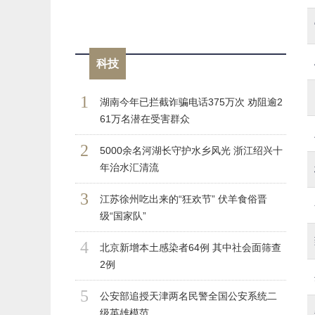
科技
1
湖南今年已拦截诈骗电话375万次 劝阻逾2
61万名潜在受害群众
2
5000余名河湖长守护水乡风光 浙江绍兴十
年治水汇清流
3
江苏徐州吃出来的“狂欢节” 伏羊食俗晋
级“国家队”
4
北京新增本土感染者64例 其中社会面筛查
2例
5
公安部追授天津两名民警全国公安系统二
级英雄模范