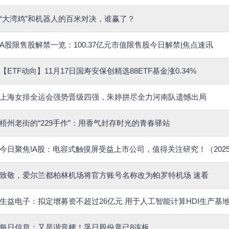
“大湾鸡”和机器人的百米对决，谁赢了？
A股限售股解禁一览：100.37亿元市值限售股今日解禁|焦点速讯
【ETF动向】11月17日国寿安保创精选88ETF基金涨0.34%
上海女排全运会强势晋级四强‌，朱婷拼尽全力河南队遗憾出局‌
梧州老街的“229手作”：用香气封存时光的青春驿站
今日聚焦!A股：电容式触摸屏受益上市公司，值得关注研究！（2025/1
致敬，爱尔兰都柏林机场将官方账号名称改为帕罗特机场 速看
生益电子：拟定增募资不超过26亿元 用于人工智能计算HDI生产基
每日信息：又是谐音梗！孚日股份竟已8连板