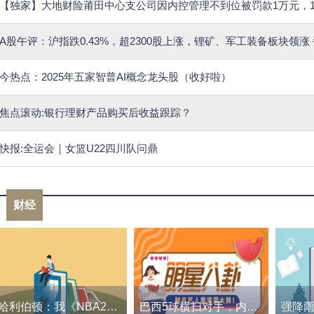
【独家】大地财险莆田中心支公司因内控管理不到位被罚款1万元，
A股午评：沪指跌0.43%，超2300股上涨，锂矿、军工装备板块领涨
今热点：2025年五家智普AI概念龙头股（收好啦）
焦点滚动:银行理财产品购买后收益跟踪？
快报:全运会｜女篮U22四川队问鼎
财经
哈利伯顿：我《NBA2K24》的突破扣篮只有65？别瞎搞了！
巴西5球横扫对手，内马尔超越贝利独享历史射手王，创造伟大成就