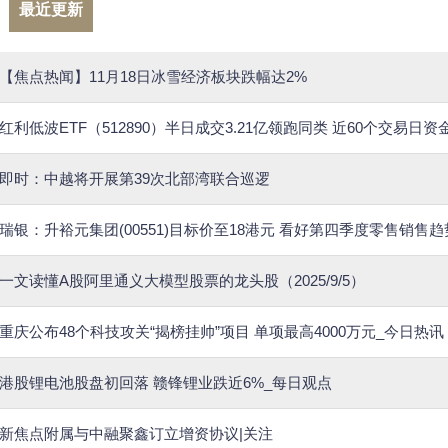
最近更新
【焦点热闻】11月18日冰雪经济板块跌幅达2%
红利低波ETF（512890）半日成交3.21亿领跑同类 近60个交易日
即时：中越将开展第39次北部湾联合巡逻
瑞银：升裕元集团(00551)目标价至18港元 看好第四季度零售销售趋
一文读懂A股阿里通义大模型股票的龙头股（2025/9/5）
重庆公布48个科技攻关“揭榜挂帅”项目 单项最高4000万元_今日热讯
港股锂电池股盘初回落 赣锋锂业跌近6%_每日观点
新焦点附属与中融聚鑫订立增资协议|关注