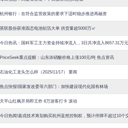
杭州银行：在符合监管政策的要求下适时稳步推进再融资
英联股份获准固态电池铝箔大单 供货量超5000万㎡
今日热讯：国科军工主力资金持续净流入，3日共净流入8657.31万
PriceSeek重点提醒：山东浓硝酸价格上涨100元/吨 焦点资讯
石油化工龙头怎么样（2025/11/17） 要闻
焦点快报!国家发改委等六部门：加快建设现代化国有林场
天平山红枫开局即王炸 8万游客打卡 滚动
今日热闻!嘉戎技术筹划购买杭州蓝然控制权，预计停牌不超过10个