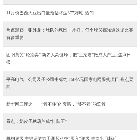
11月份巴西大豆出口量预估将达377万吨_热闻
焦点观察：张外龙：球队的氛围非常好，每个球员都知道这场比赛
有多重要
固阳黄芪“论克卖” 新农人高健峰，把“土疙瘩”做成大产业_焦点日
报
平高电气：公司及子公司中标约8.58亿元国家电网采购项目 焦点要
闻
新华网三评之一：“管不住”的套路，“够不着”的监管
看点：奶皮子糖葫芦成“排队王”
机构评级|中银证券给予澜起科技“买入”评级 未给出目标价