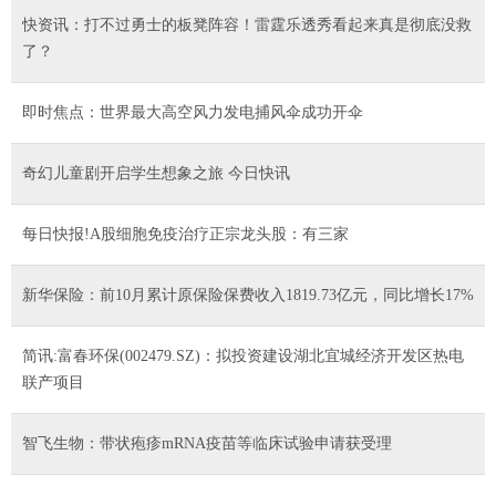
快资讯：打不过勇士的板凳阵容！雷霆乐透秀看起来真是彻底没救
了？
即时焦点：世界最大高空风力发电捕风伞成功开伞
奇幻儿童剧开启学生想象之旅 今日快讯
每日快报!A股细胞免疫治疗正宗龙头股：有三家
新华保险：前10月累计原保险保费收入1819.73亿元，同比增长17%
简讯:富春环保(002479.SZ)：拟投资建设湖北宜城经济开发区热电
联产项目
智飞生物：带状疱疹mRNA疫苗等临床试验申请获受理