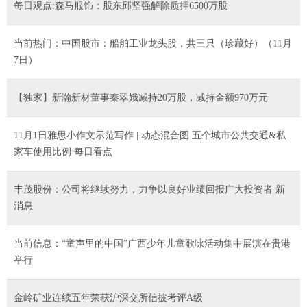
每日观点:森马服饰：股东邱坚强解除质押6500万股
当前热门：中国股市：船舶工业龙头股，共三只（珍藏好）（11月
7日）
【独家】新瀚新材董事秦翠娥减持20万股，减持金额970万元
11月1日雅思小作文示范写作 | 动态混合图 五个城市公共交通&私
家车使用比例 每日看点
丰茂股份：公司将继续努力，力争以良好业绩回报广大投资者 新
消息
当前信息：“童声里的中国”广西少年儿童歌咏活动集中展演在贵港
举行
金岭矿业连续五年荣获沪深交所信披考评A级