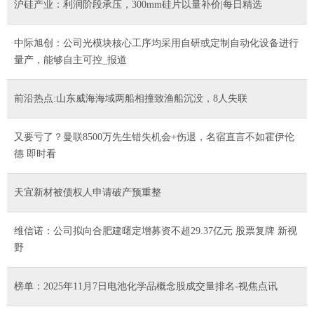
沪硅产业：利润阶段承压，300mm硅片以量补价|每日精选
中际旭创：公司光模块核心工序均采用自研或定制自动化设备进行
量产，能够自主可控_报道
前沿热点:山东威海海域两船相撞致渔船沉没，8人失联
又要亏了？曼联8500万先生错失机会+伤退，名宿直言不如霍伊伦
德 即时看
天宜新材被债权人申请破产预重整
维信诺：公司拟向合肥建曙定增募资不超29.37亿元 股票复牌 新视
野
榜单：2025年11月7日电池化学品概念股成交量排名-视焦点讯