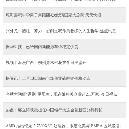
琼海嘉积中学男子舞蹈团4次献演国家大剧院|天天快报
张外龙：牺牲、努力、忍耐是我作为教练的人生哲学-焦点讯息
振华科技：已给国内新能源车企稳定供货
视频丨浪漫广西！柳州异木棉花在冬日里盛开
快资讯丨11月13日湖南市场焦亚硫酸钠价格动态
今秋大闸蟹“迟到”更肥美，现存蟹相关企业超2.1万家_今日视点
热点！邹立涛获批担任中国银行大连金普新区分行行长
AMD 推出锐龙 5 7500X3D 处理器，限定北美与 EMEA 区域发售-