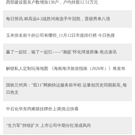
西部建设股东户数增加138户，户均持股12.51万元
每日简讯:林高远4-2战胜河南选手牛冠凯，晋级男单八强
玉米排名前十的公司有哪些_11月12日市值排行榜 今日热搜
​赢了一起狂，输了一起扛——“湘超”怀化球迷群像-焦点速讯
解锁私人定制玩海地图 《海南海洋旅游指南（2026年）》将发布
国铁兰州局：“双11”网购快运服务前半程 运量创历史同期新高_每
日热文
中石化华东丙烯腈挂牌价上调|焦点快看
“生力军”持续扩大 上市公司中期分红渐成风尚