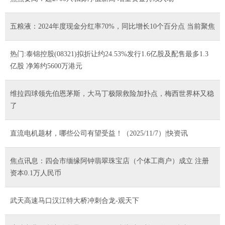
五粮液：2024年度现金分红率70%，同比增长10个百分点 当前聚焦
热门:泰锦控股(08321)拟折让约24.53%发行1.6亿股及配售最多1.3
亿股 净筹约5600万港元
维拉四球领先伯恩茅斯，大马丁极限救险加扑点，梅西世界杯又稳
了
直流电机题材，哪些公司有望受益！（2025/11/7）|快资讯
焦点讯息：四会市缅缘阿钟翡翠珠宝店（个体工商户）成立 注册
资本0.1万人民币
武天高速马口汉江特大桥冲刺合龙-观天下