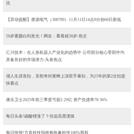
讯
【异动提醒】唐源电气（300789）11月11日14点0分创60日新低
50岁素颜白到发光！网友：看着就30岁-热文
汇川技术：在人形机器人产业化的趋势中 公司部分核心零部件均
具备良好的市场潜力-头条焦点
湖人生涯首扣，东契奇对黄蜂上演双手暴扣，为25年的第2次扣篮
快看点
康乐卫士2025年前三季度亏损2.29亿 资产负债率78.36%
每日头条!碳酸锂涨了？但追高需谨慎
每日快报!方直科技拟收购执象科技100%股权