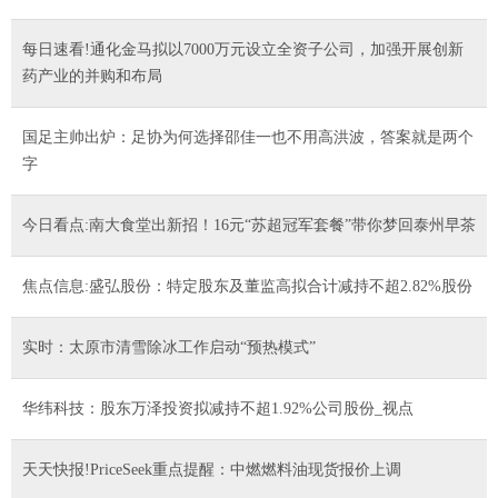
每日速看!通化金马拟以7000万元设立全资子公司，加强开展创新
药产业的并购和布局
国足主帅出炉：足协为何选择邵佳一也不用高洪波，答案就是两个
字
今日看点:南大食堂出新招！16元“苏超冠军套餐”带你梦回泰州早茶
焦点信息:盛弘股份：特定股东及董监高拟合计减持不超2.82%股份
实时：太原市清雪除冰工作启动“预热模式”
华纬科技：股东万泽投资拟减持不超1.92%公司股份_视点
天天快报!PriceSeek重点提醒：中燃燃料油现货报价上调