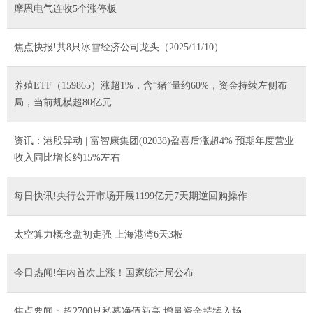
摩恩电气连收5个涨停板
焦点快报!共8只冰雪经济公司龙头（2025/11/10）
养殖ETF（159865）涨超1%，含“猪”量约60%，资金持续左侧布
局，当前规模超80亿元
资讯：港股异动 | 富智康集团(02038)盈喜后涨超4% 预期年度营业
收入同比增长约15%左右
每日快讯!央行公开市场开展1199亿元7天期逆回购操作
太空算力概念盘初走强 上海港湾6天3板
今日热闻!年内首次上涨！国家统计局公布
焦点要闻：超2700只私募净值新高 增量资金持续入场