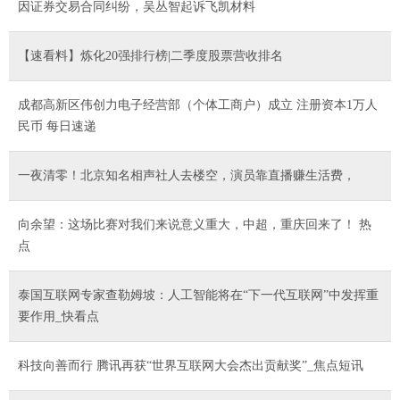
因证券交易合同纠纷，吴丛智起诉飞凯材料
【速看料】炼化20强排行榜|二季度股票营收排名
成都高新区伟创力电子经营部（个体工商户）成立 注册资本1万人
民币 每日速递
一夜清零！北京知名相声社人去楼空，演员靠直播赚生活费，
向余望：这场比赛对我们来说意义重大，中超，重庆回来了！ 热
点
泰国互联网专家查勒姆坡：人工智能将在“下一代互联网”中发挥重
要作用_快看点
科技向善而行 腾讯再获“世界互联网大会杰出贡献奖”_焦点短讯