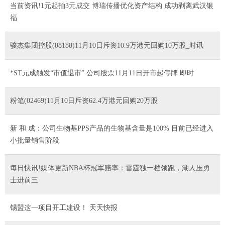
当前资讯!1元起拍3元成交 博瑞传播优化资产结构 成功剥离武汉银
福
骏杰集团控股(08188)11月10日斥资10.9万港元回购10万股_时讯
*ST元成触发“市值退市” 公司股票11月11日开市起停牌 即时
粉笔(02469)11月10日斥资62.4万港元回购20万股
新 和 成：公司生物基PPS产品的生物基含量是100% 目前已经进入
小批量销售阶段
每日快讯!媒体更新NBA杯冠军赔率：雷霆独一档领跑，湖人压勇
士进前三
锡盟这一项目开工建设！ 天天快报