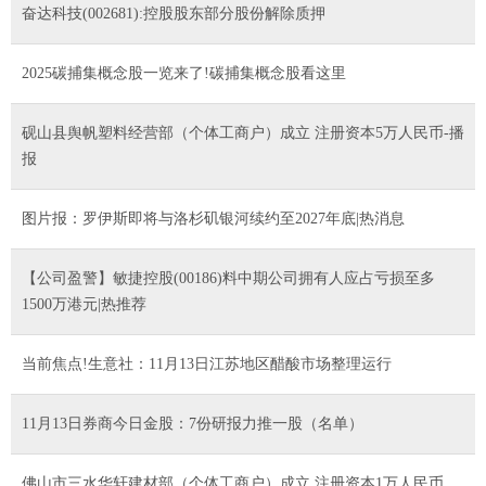
奋达科技(002681):控股股东部分股份解除质押
2025碳捕集概念股一览来了!碳捕集概念股看这里
砚山县舆帆塑料经营部（个体工商户）成立 注册资本5万人民币-播
报
图片报：罗伊斯即将与洛杉矶银河续约至2027年底|热消息
【公司盈警】敏捷控股(00186)料中期公司拥有人应占亏损至多
1500万港元|热推荐
当前焦点!生意社：11月13日江苏地区醋酸市场整理运行
11月13日券商今日金股：7份研报力推一股（名单）
佛山市三水华轩建材部（个体工商户）成立 注册资本1万人民币