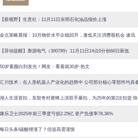
【新视野】生意社：11月11日东明石化油品报价上涨
金点策略晨报：10月物价水平企稳回升，逢低关注消费股机会 速讯
【异动提醒】唐源电气（300789）11月11日14点0分创60日新低
50岁素颜白到发光！网友：看着就30岁-热文
汇川技术：在人形机器人产业化的趋势中 公司部分核心零部件均具
湖人生涯首扣，东契奇对黄蜂上演双手暴扣，为25年的第2次扣篮 
康乐卫士2025年前三季度亏损2.29亿 资产负债率78.36%
每日头条!碳酸锂涨了？但追高需谨慎