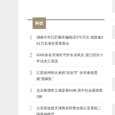
科技
1
湖南今年已拦截诈骗电话375万次 劝阻逾2
61万名潜在受害群众
2
5000余名河湖长守护水乡风光 浙江绍兴十
年治水汇清流
3
江苏徐州吃出来的“狂欢节” 伏羊食俗晋
级“国家队”
4
北京新增本土感染者64例 其中社会面筛查
2例
5
公安部追授天津两名民警全国公安系统二
级英雄模范