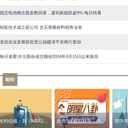
固态电池概念股多数回落，厦钨新能跌超9%-每日快看
锦富技术成立新公司 含石墨烯材料销售业务
龙岩农业发展获批受让福建漳平农商行股份
每日速看!丰元股份成交额创2024年4月15日以来新高
财经
哈利伯顿：我《NBA2K24》的突破扣篮只有65？别瞎搞了！
巴西5球横扫对手，内马尔超越贝利独享历史射手王，创造伟大成就