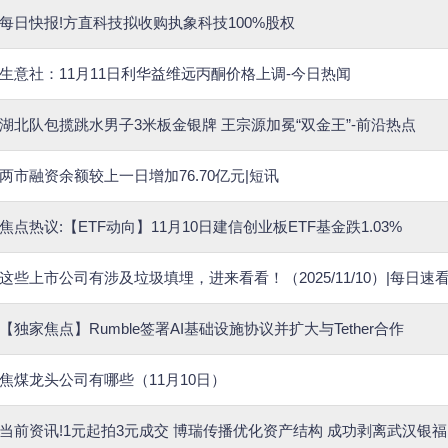
每日快报!方直科技拟收购执象科技100%股权
生意社：11月11日利华益维远丙酮价格上调-今日热闻
湖北队包揽跳水男子3米板金银牌 王宗源加冕“双金王”-前沿热点
两市融资余额较上一日增加76.70亿元|短讯
焦点热议:【ETF动向】11月10日建信创业板ETF基金跌1.03%
这些上市公司有涉及垃圾填埋，进来看看！（2025/11/10）|每日速
【独家焦点】Rumble签署AI基础设施协议并扩大与Tether合作
焦煤龙头公司有哪些（11月10日）
当前资讯!1元起拍3元成交 博瑞传播优化资产结构 成功剥离武汉银福