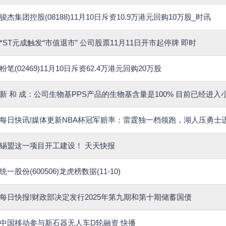
骏杰集团控股(08188)11月10日斥资10.9万港元回购10万股_时讯
*ST元成触发“市值退市” 公司股票11月11日开市起停牌 即时
粉笔(02469)11月10日斥资62.4万港元回购20万股
新 和 成：公司生物基PPS产品的生物基含量是100% 目前已经进
每日快讯!媒体更新NBA杯冠军赔率：雷霆独一档领跑，湖人压勇士
锡盟这一项目开工建设！ 天天快报
统一股份(600506)龙虎榜数据(11-10)
每日快报!财政部决定发行2025年第九期和第十期储蓄国债
中国移动参与新石器无人车D轮融资 快播